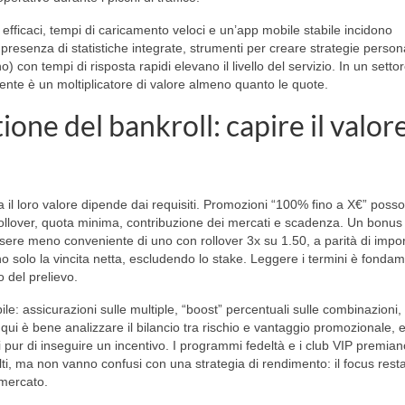
tri efficaci, tempi di caricamento veloci e un’app mobile stabile incidono
a presenza di statistiche integrate, strumenti per creare strategie person
) con tempi di risposta rapidi elevano il livello del servizio. In un setto
ente è un moltiplicatore di valore almeno quanto le quote.
one del bankroll: capire il valor
a il loro valore dipende dai requisiti. Promozioni “100% fino a X€” poss
o rollover, quota minima, contribuzione dei mercati e scadenza. Un bonus
ere meno conveniente di uno con rollover 3x su 1.50, a parità di impor
 solo la vincita netta, escludendo lo stake. Leggere i termini è fonda
o del prelievo.
ile: assicurazioni sulle multiple, “boost” percentuali sulle combinazioni,
ui è bene analizzare il bilancio tra rischio e vantaggio promozionale, 
ur di inseguire un incentivo. I programmi fedeltà e i club VIP premiano
lti, ma non vanno confusi con una strategia di rendimento: il focus rest
 mercato.