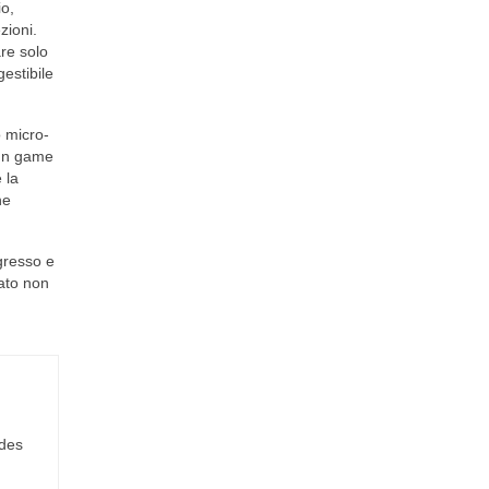
io,
zioni.
are solo
estibile
o micro-
 un game
 la
ne
ngresso e
zato non
ides