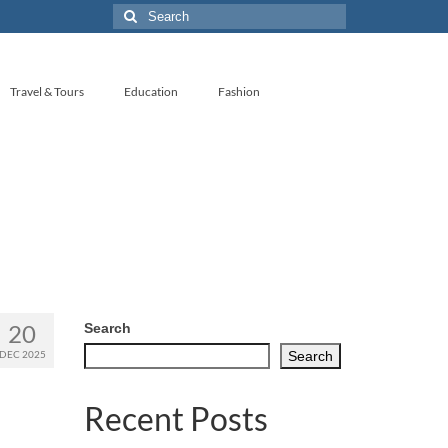
Search
for:
Travel & Tours
Education
Fashion
20
Search
DEC 2025
Search
Recent Posts