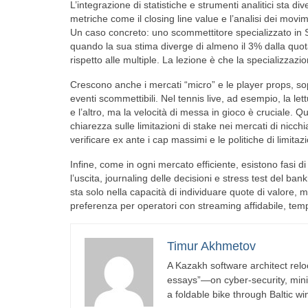
L’integrazione di statistiche e strumenti analitici sta d
metriche come il closing line value e l’analisi dei movim
Un caso concreto: uno scommettitore specializzato in Ser
quando la sua stima diverge di almeno il 3% dalla quota
rispetto alle multiple. La lezione è che la specializz
Crescono anche i mercati “micro” e le player props, sop
eventi scommettibili. Nel tennis live, ad esempio, la le
e l’altro, ma la velocità di messa in gioco è cruciale. 
chiarezza sulle limitazioni di stake nei mercati di nicc
verificare ex ante i cap massimi e le politiche di limitazi
Infine, come in ogni mercato efficiente, esistono fasi 
l’uscita, journaling delle decisioni e stress test del b
sta solo nella capacità di individuare quote di valore, m
preferenza per operatori con streaming affidabile, tempi
Timur Akhmetov
A Kazakh software architect relo
essays”—on cyber-security, minima
a foldable bike through Baltic wi