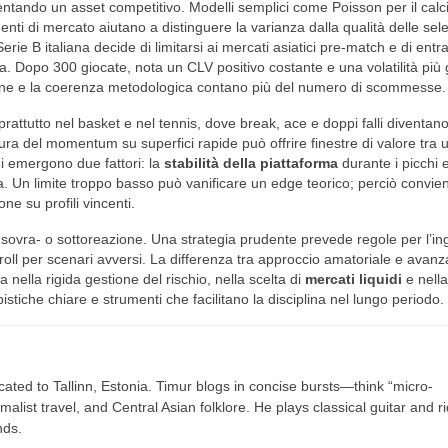
iventando un asset competitivo. Modelli semplici come Poisson per il calc
enti di mercato aiutano a distinguere la varianza dalla qualità delle sele
ie B italiana decide di limitarsi ai mercati asiatici pre-match e di entr
. Dopo 300 giocate, nota un CLV positivo costante e una volatilità più g
azione e la coerenza metodologica contano più del numero di scommesse.
rattutto nel basket e nel tennis, dove break, ace e doppi falli diventan
ttura del momentum su superfici rapide può offrire finestre di valore tra
Qui emergono due fattori: la
stabilità della piattaforma
durante i picchi e
hia. Un limite troppo basso può vanificare un edge teorico; perciò convie
one su profili vincenti.
di sovra- o sottoreazione. Una strategia prudente prevede regole per l’i
ankroll per scenari avversi. La differenza tra approccio amatoriale e avan
a nella rigida gestione del rischio, nella scelta di
mercati liquidi
e nella
stiche chiare e strumenti che facilitano la disciplina nel lungo periodo.
cated to Tallinn, Estonia. Timur blogs in concise bursts—think “micro-
list travel, and Central Asian folklore. He plays classical guitar and r
nds.