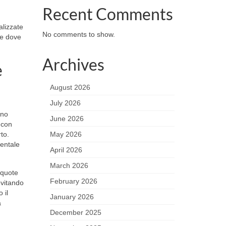
Recent Comments
alizzate
No comments to show.
re dove
Archives
e
August 2026
July 2026
ono
June 2026
 con
to.
May 2026
mentale
April 2026
March 2026
 quote
February 2026
evitando
 il
January 2026
a
December 2025