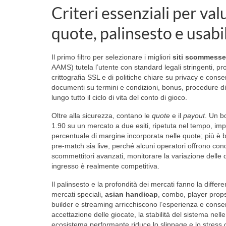
Criteri essenziali per val
quote, palinsesto e usabi
Il primo filtro per selezionare i migliori
siti scommesse
AAMS) tutela l’utente con standard legali stringenti, pro
crittografia SSL e di politiche chiare su privacy e conse
documenti su termini e condizioni, bonus, procedure di 
lungo tutto il ciclo di vita del conto di gioco.
Oltre alla sicurezza, contano le
quote
e il
payout
. Un b
1.90 su un mercato a due esiti, ripetuta nel tempo, imp
percentuale di margine incorporata nelle quote; più è ba
pre-match sia live, perché alcuni operatori offrono con
scommettitori avanzati, monitorare la variazione delle qu
ingresso è realmente competitiva.
Il palinsesto e la profondità dei mercati fanno la diffe
mercati speciali,
asian handicap
, combo, player prop
builder e streaming arricchiscono l’esperienza e consen
accettazione delle giocate, la stabilità del sistema nelle
ecosistema performante riduce lo slippage e lo stress op