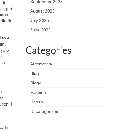
September 2025
 di
i, giri
August 2025
bonus
July 2025
dio dei
June 2025
ito e
eum,
Categories
rypto
li
 la
Automotive
Blog
Blogv
er
Fashion
me
Health
tion. I
Uncategorized
o. In