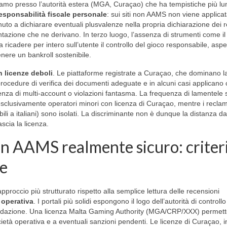
clamo presso l’autorità estera (MGA, Curaçao) che ha tempistiche più l
esponsabilità fiscale personale
: sui siti non AAMS non viene applica
tenuto a dichiarare eventuali plusvalenze nella propria dichiarazione dei r
entazione che ne derivano. In terzo luogo, l’assenza di strumenti come il
fa ricadere per intero sull’utente il controllo del gioco responsabile, asp
nere un bankroll sostenibile.
 licenze deboli
. Le piattaforme registrate a Curaçao, che dominano l
cedure di verifica dei documenti adeguate e in alcuni casi applicano 
enza di multi-account o violazioni fantasma. La frequenza di lamentele 
sclusivamente operatori minori con licenza di Curaçao, mentre i reclam
 a italiani) sono isolati. La discriminante non è dunque la distanza da
scia la licenza.
on AAMS realmente sicuro: criteri
me
pproccio più strutturato rispetto alla semplice lettura delle recensioni
 operativa
. I portali più solidi espongono il logo dell’autorità di controllo
 validazione. Una licenza Malta Gaming Authority (MGA/CRP/XXX) permett
 società operativa e a eventuali sanzioni pendenti. Le licenze di Curaçao, 