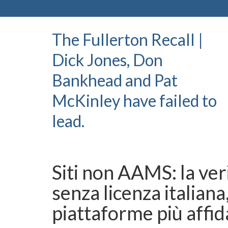
The Fullerton Recall |
Dick Jones, Don
Bankhead and Pat
McKinley have failed to
lead.
Siti non AAMS: la ve
senza licenza italiana,
piattaforme più affida