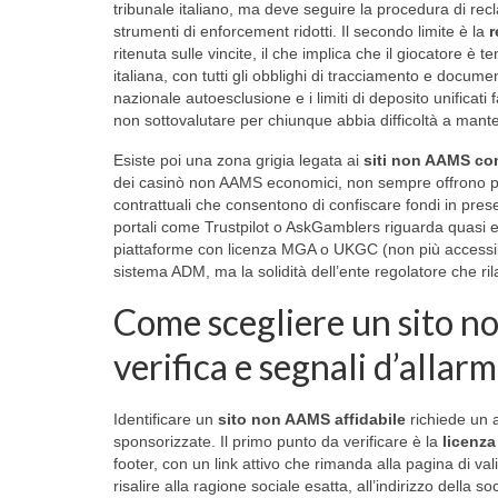
tribunale italiano, ma deve seguire la procedura di re
strumenti di enforcement ridotti. Il secondo limite è la
r
ritenuta sulle vincite, il che implica che il giocatore è 
italiana, con tutti gli obblighi di tracciamento e docum
nazionale autoesclusione e i limiti di deposito unificati 
non sottovalutare per chiunque abbia difficoltà a mante
Esiste poi una zona grigia legata ai
siti non AAMS con
dei casinò non AAMS economici, non sempre offrono pro
contrattuali che consentono di confiscare fondi in pres
portali come Trustpilot o AskGamblers riguarda quasi e
piattaforme con licenza MGA o UKGC (non più accessibili
sistema ADM, ma la solidità dell’ente regolatore che rila
Come scegliere un sito n
verifica e segnali d’allar
Identificare un
sito non AAMS affidabile
richiede un a
sponsorizzate. Il primo punto da verificare è la
licenza
footer, con un link attivo che rimanda alla pagina di
risalire alla ragione sociale esatta, all’indirizzo della