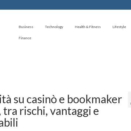
Business
Technology
Health & Fitness
Lifestyle
Finance
rità su casinò e bookmaker
 tra rischi, vantaggi e
bili