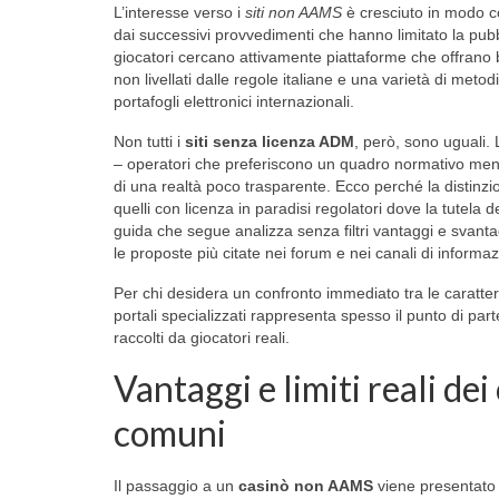
L’interesse verso i
siti non AAMS
è cresciuto in modo co
dai successivi provvedimenti che hanno limitato la pubbl
giocatori cercano attivamente piattaforme che offrano b
non livellati dalle regole italiane e una varietà di met
portafogli elettronici internazionali.
Non tutti i
siti senza licenza ADM
, però, sono uguali. 
– operatori che preferiscono un quadro normativo men
di una realtà poco trasparente. Ecco perché la distinzio
quelli con licenza in paradisi regolatori dove la tutela 
guida che segue analizza senza filtri vantaggi e svantagg
le proposte più citate nei forum e nei canali di informa
Per chi desidera un confronto immediato tra le caratteris
portali specializzati rappresenta spesso il punto di pa
raccolti da giocatori reali.
Vantaggi e limiti reali de
comuni
Il passaggio a un
casinò non AAMS
viene presentato 