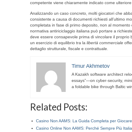
competente viene chiaramente indicato come ulteriore 
Analizzando un caso concreto, molti giocatori che abb
consistente a causa di documenti richiesti all’ultimo 
completata in fase di primo deposito, non al momento d
normativa antiriciclaggio italiana può portare a richieste
deve essere consapevole prima di vincolare il proprio ba
un esercizio di equilibrio tra la
libertà commerciale
offe
dettaglio strutturale, fiscale e contrattuale.
Timur Akhmetov
A Kazakh software architect relo
essays”—on cyber-security, minima
a foldable bike through Baltic wi
Related Posts:
Casino Non AAMS: La Guida Completa per Gioca
Casino Online Non AAMS: Perché Sempre Più Itali