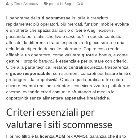
by
Timur Akhmetov
|
posted in:
Blog
|
0
Il panorama dei
siti scommesse
in Italia è cresciuto
rapidamente: più operatori, più mercati, funzioni mobile evolute
e un’offerta che spazia dal calcio di Serie A agli
eSports
,
passando per statistiche live e
cash out
. In questo contesto
affollato, la differenza tra un’esperienza di gioco solida e una
deludente dipende da scelte informate. Capire cosa rende
affidabile un operatore, come valutare
quote
e bonus, e come
gestire il proprio
bankroll
è essenziale per puntare con criterio.
Oltre alla parte tecnica, restano centrali sicurezza, trasparenza
e
gioco responsabile
, con strumenti concreti per fissare limiti e
proteggersi dall’impulsività. Questa guida pratica offre criteri
chiari e esempi reali per orientarsi con sicurezza tra piattaforme
diverse, evitando errori comuni e sfruttando al meglio le
opportunità senza alimentare aspettative irrealistiche.
Criteri essenziali per
valutare i siti scommesse
Il primo filtro è la
licenza ADM
(ex AAMS), garanzia che il sito