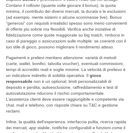
Contano il
rollover
(quante volte giocare il bonus), la quota
minima, il contributo dei diversi mercati, la durata e le esclusioni
(ad esempio, niente sistemi o alcune scommesse live). Bonus
“generosi” con requisiti irrealistici spesso sono meno convenienti
di offerte più sobrie ma flessibili. Verifica anche iniziative di
fidelizzazione come quote maggiorate su big match, rimborsi in
caso di pareggio o assicurazioni sulle multiple: se coerenti con il
tuo stile di gioco, possono migliorare il rendimento atteso.
Pagamenti e prelievi meritano attenzione: varietà di metodi
(carte, wallet, bonifici, talvolta voucher), eventuali commissioni,
tempi di accredito reali e soglie minime. La velocità di prelievo è
un indicatore indiretto di solidità operativa. Il
gioco
responsabile
non è un optional: limiti personalizzabili di
deposito e perdita, autoesclusione, raffreddamento e test di
autovalutazione riducono il rischio comportamentale.
L’assistenza clienti deve essere raggiungibile e competente via
chat, mail e telefono, con risposte chiare su T&C e gestione
reclami.
Infine, la qualità dell’esperienza: interfaccia pulita, ricerca rapida
dei mercati,
app
stabile, notifiche configurabili e funzioni come il