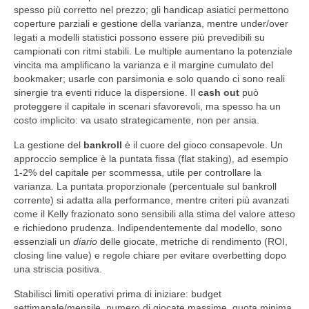
spesso più corretto nel prezzo; gli handicap asiatici permettono
coperture parziali e gestione della varianza, mentre under/over
legati a modelli statistici possono essere più prevedibili su
campionati con ritmi stabili. Le multiple aumentano la potenziale
vincita ma amplificano la varianza e il margine cumulato del
bookmaker; usarle con parsimonia e solo quando ci sono reali
sinergie tra eventi riduce la dispersione. Il
cash out
può
proteggere il capitale in scenari sfavorevoli, ma spesso ha un
costo implicito: va usato strategicamente, non per ansia.
La gestione del
bankroll
è il cuore del gioco consapevole. Un
approccio semplice è la puntata fissa (flat staking), ad esempio
1-2% del capitale per scommessa, utile per controllare la
varianza. La puntata proporzionale (percentuale sul bankroll
corrente) si adatta alla performance, mentre criteri più avanzati
come il Kelly frazionato sono sensibili alla stima del valore atteso
e richiedono prudenza. Indipendentemente dal modello, sono
essenziali un
diario
delle giocate, metriche di rendimento (ROI,
closing line value) e regole chiare per evitare overbetting dopo
una striscia positiva.
Stabilisci limiti operativi prima di iniziare: budget
settimanale/mensile, numero di giocate massime, quota minima