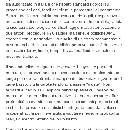
sia autorizzato in Italia e che rispetti standard rigorosi su
protezione dei dati, fondi dei clienti e percentuali di pagamento.
Senza una licenza valida, mancano tutele legali, trasparenza e
meccanismi di risoluzione delle controversie. In parallelo, valuta
la sicurezza tecnologica: certificati aggiornati, autenticazione a
due fattori, procedure KYC rapide ma serie, e politiche AML
coerenti con le normative. La qualità di un conto scommesse si
misura anche dalla sua affidabilità operativa: stabilità dei server
nei picchi (derby, finali), tempi di
cash out
fluidi e cronologia
movimenti chiara.
Il secondo pilastro riguarda le
quote
e il payout. A parità di
mercato, differenze anche minime incidono sul rendimento nel
lungo periodo. Confronta il margine del bookmaker (overround):
più è basso, più le
quote
tendono a essere “giuste”. Non
fermarti al calcio 1X2: esplora handicap asiatici, under/over,
marcatori, corner e linee alternative. Un buon operatore offre
profondità su eventi minori, ma con limiti sensati per gestire il
rischio. La presenza di statistiche integrate, feed dati veloci e
mappe attacchi per il live aiuta a valutare meglio le probabilità
reali, riducendo l’effetto del puro istinto.
Capitolo
bonus
e promozioni: il valore reale sta nei dettagli.