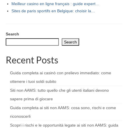
Meilleur casino en ligne français : guide expert…
Sites de paris sportifs en Belgique: choisir la…
Search
Search
Recent Posts
Guida completa ai casinò con prelievo immediato: come
ottenere i tuoi soldi subito
Siti non AAMS: tutto quello che gli utenti italiani devono
sapere prima di giocare
Guida completa ai siti non AAMS: cosa sono, rischi e come
riconoscerli
Scopri i rischi e le opportunità legate ai siti non AAMS: guida