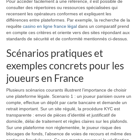
Pour accéder facilement à une référence, il est possible de
consulter des répertoires ou ressources spécialisées qui
recensent les opérateurs conformes et expliquent les
différences entre plateformes. Par exemple, la recherche de la
requête
casino en ligne france légal
dans un comparatif prend
en compte ces critères et oriente vers des sites répondant aux
standards de sécurité et de conformité mentionnés ci‑dessus.
Scénarios pratiques et
exemples concrets pour les
joueurs en France
Plusieurs scénarios courants illustrent l’importance de choisir
une plateforme légale. Scenario 1 : un joueur parisien ouvre un
compte, effectue un dépôt par carte bancaire et demande un
retrait important. Sur un site régulé, la procédure KYC est
transparente : envoi de pièces d’identité et justificatif de
domicile, délai de traitement et règles claires sur les plafonds.
Sur une plateforme non réglementée, le joueur risque des
blocages de fonds, l’absence de voies de recours et même des