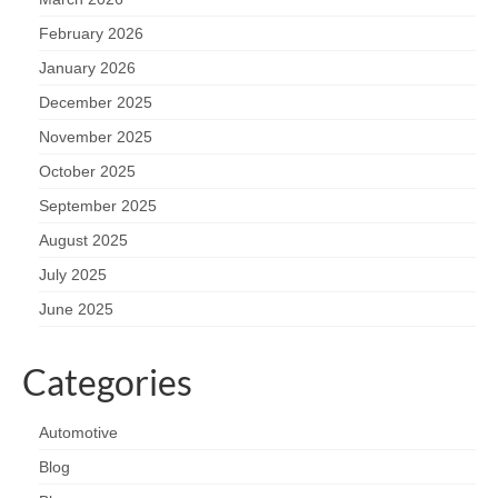
February 2026
January 2026
December 2025
November 2025
October 2025
September 2025
August 2025
July 2025
June 2025
Categories
Automotive
Blog