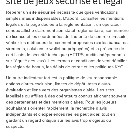
site de jeux sécurisé et légal
Repérer un
site sécurisé
nécessite quelques vérifications
simples mais indispensables. D’abord, consulter les mentions
légales et la page dédiée à la réglementation : un opérateur
sérieux affiche clairement son statut réglementaire, son numéro
de licence et les coordonnées de l’autorité de contrôle. Ensuite,
vérifier les méthodes de paiement proposées (cartes bancaires,
virements, solutions e-wallet ou prépayées) et la présence de
certificats de sécurité technique (HTTPS, audits indépendants
sur l’équité des jeux). Les termes et conditions doivent détailler
les règles de bonus, les délais de retrait et les politiques KYC.
Un autre indicateur fort est la politique de jeu responsable :
options d’auto-exclusion, limites de dépôt, tests d’auto-
évaluation et liens vers des organismes d’aide. Les sites
labellisés ou affiliés à des opérateurs connus affichent souvent
des partenariats et des mentions claires. Pour les joueurs
souhaitant s’orienter rapidement, la recherche d’avis
indépendants et d’expériences réelles peut aider, tout en
gardant un regard critique sur les avis trop élogieux ou
suspects.