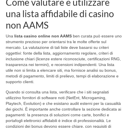
Come valutare e utilizzare
una lista affidabile di casino
non AAMS
Una
lista casino online non AAMS
ben curata può essere uno
strumento prezioso per orientarsi tra le molte offerte sul
mercato. La valutazione di tali liste deve basarsi su criteri
oggettivi: fonte della lista, aggiornamento regolare, criteri di
inclusione chiari (licenze estere riconosciute, certificazioni RNG,
trasparenza nei termini), e recensioni indipendenti. Una lista
utile non si limita a elencare siti, ma fornisce analisi su bonus,
metodi di pagamento, limiti di prelievo, tempi di elaborazione e
supporto clienti.
Quando si consulta una lista, verificare che i siti segnalati
utilizzino fornitori di software noti (NetEnt, Microgaming,
Playtech, Evolution) e che esistano audit esterni per la casualità
dei giochi. È importante anche controllare la sezione dedicata ai
pagamenti: la presenza di soluzioni come carte, bonifici e
portafogli elettronici affidabili è indice di professionalità. Le
condizioni dei bonus devono essere chiare, con requisiti di