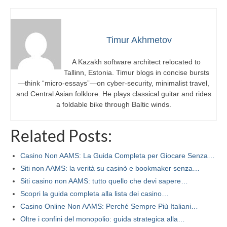
Timur Akhmetov
A Kazakh software architect relocated to
Tallinn, Estonia. Timur blogs in concise bursts
—think “micro-essays”—on cyber-security, minimalist travel,
and Central Asian folklore. He plays classical guitar and rides
a foldable bike through Baltic winds.
Related Posts:
Casino Non AAMS: La Guida Completa per Giocare Senza…
Siti non AAMS: la verità su casinò e bookmaker senza…
Siti casino non AAMS: tutto quello che devi sapere…
Scopri la guida completa alla lista dei casino…
Casino Online Non AAMS: Perché Sempre Più Italiani…
Oltre i confini del monopolio: guida strategica alla…