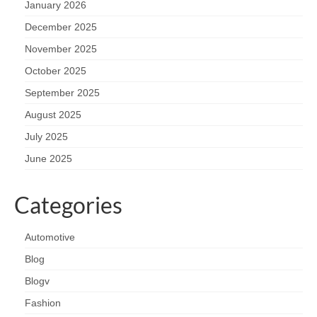
January 2026
December 2025
November 2025
October 2025
September 2025
August 2025
July 2025
June 2025
Categories
Automotive
Blog
Blogv
Fashion