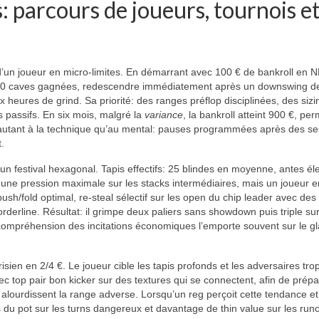
: parcours de joueurs, tournois e
d’un joueur en micro-limites. En démarrant avec 100 € de bankroll en N
’à 40 caves gagnées, redescendre immédiatement après un downswing d
x heures de grind. Sa priorité: des ranges préflop disciplinées, des sizi
ls passifs. En six mois, malgré la
variance
, la bankroll atteint 900 €, pe
t autant à la technique qu’au mental: pauses programmées après des se
t.
un festival hexagonal. Tapis effectifs: 25 blindes en moyenne, antes él
ce une pression maximale sur les stacks intermédiaires, mais un joueur e
ush/fold optimal, re-steal sélectif sur les open du chip leader avec des
orderline. Résultat: il grimpe deux paliers sans showdown puis triple su
 compréhension des incitations économiques l’emporte souvent sur le g
risien en 2/4 €. Le joueur cible les tapis profonds et les adversaires tro
avec top pair bon kicker sur des textures qui se connectent, afin de prép
ourdissent la range adverse. Lorsqu’un reg perçoit cette tendance et
es du pot sur les turns dangereux et davantage de thin value sur les run