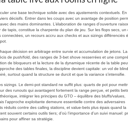
iculer une base technique solide avec des ajustements contextuels. En
leviers décisifs. Entrer dans les coups avec un avantage de position per
lue avec des mains dominantes. L’élaboration de ranges d’ouverture rais
 de tapis, constitue la charpente du plan de jeu. Sur les flops secs, un 
res connectées, un recours accru aux checks et aux sizings différenciés é
 pot.
chaque décision en arbitrage entre survie et accumulation de jetons. La
récis de push/fold, des ranges de 3-bet shove resserrées et une compr
ation de bloqueurs et la lecture de la dynamique récente de la table pe
pproche des tables finales, la discipline devient capitale: un vol de blin
ré, surtout quand la structure se durcit et que la variance s’intensifie.
s sizings. Le demi-pot standard ne suffit plus: quarts de pot pour mettr
ur des runouts qui avantagent fortement la range perçue, et petits bet
théorique, intégrer les principes du GTO – équilibre des bluffs/values,
s l’approche exploitante demeure essentielle contre des adversaires
ts réduits contre des calling stations, et value-bets plus épais quand la
tent souvent certains outils tiers; d’où l’importance d’un suivi manuel: p
ins pour affiner sa stratégie.