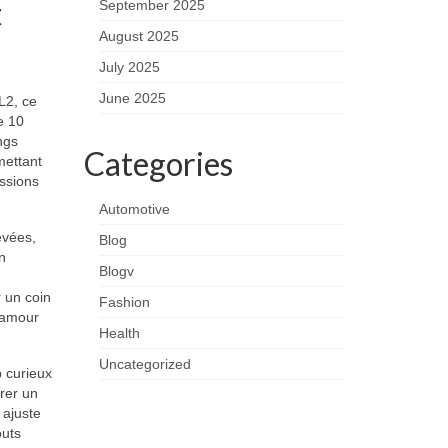
t
September 2025
August 2025
July 2025
June 2025
L2, ce
e 10
ngs
Categories
rmettant
ssions
Automotive
evées,
Blog
n
Blogv
r un coin
Fashion
lamour
Health
Uncategorized
p curieux
arer un
 ajuste
outs