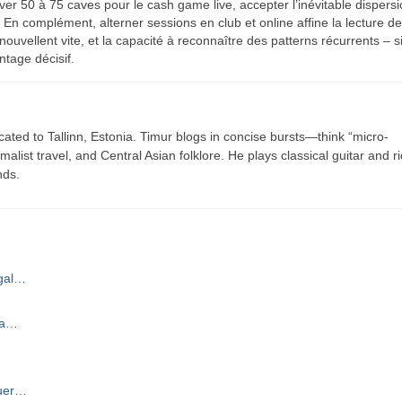
rver 50 à 75 caves pour le cash game live, accepter l’inévitable dispers
s. En complément, alterner sessions en club et online affine la lecture d
ouvellent vite, et la capacité à reconnaître des patterns récurrents – s
ntage décisif.
cated to Tallinn, Estonia. Timur blogs in concise bursts—think “micro-
list travel, and Central Asian folklore. He plays classical guitar and r
nds.
égal…
 la…
luer…