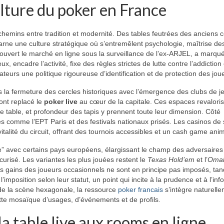
culture du poker en France
hemins entre tradition et modernité. Des tables feutrées des anciens c
carne une culture stratégique où s’entremêlent psychologie, maîtrise de
i a ouvert le marché en ligne sous la surveillance de l’ex-ARJEL, a marqu
, encadre l’activité, fixe des règles strictes de lutte contre l’addiction 
ateurs une politique rigoureuse d’identification et de protection des jou
 la fermeture des cercles historiques avec l’émergence des clubs de j
 ont replacé le
poker live
au cœur de la capitale. Ces espaces revalori
de table, et profondeur des tapis y prennent toute leur dimension. Côté
s comme l’EPT Paris et des festivals nationaux prisés. Les casinos de 
 vitalité du circuit, offrant des tournois accessibles et un cash game ani
ée” avec certains pays européens, élargissant le champ des adversaires
urisé. Les variantes les plus jouées restent le
Texas Hold’em
et l’
Oma
es gains des joueurs occasionnels ne sont en principe pas imposés, tan
imposition selon leur statut, un point qui incite à la prudence et à l’inf
de la scène hexagonale, la ressource
poker francais
s’intègre naturell
tte mosaïque d’usages, d’événements et de profils.
a table live aux rooms en ligne