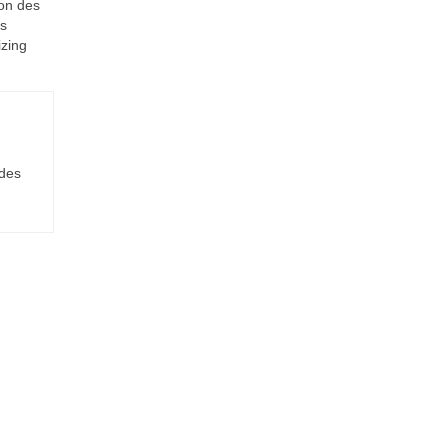
ion des
es
izing
ides