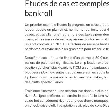
Études de cas et exemples
bankroll
Un premier exemple illustre la progression structurée 
joueur adopte un plan strict: ne monter de limite qu
caves, et travailler une heure hors des tables pour deu
clairs, et des mises de value épaissies contre les profi
un shot contrôlé en NL10. Le facteur de réussite tien
perdantes et revue des plus gros pots pour limiter le til
Deuxième cas, une table finale d’un tournoi à 50 € sur 
paliers de paiement significatifs. Le chip leader exer
position de short stack exploite l’ICM à son avantage: p
bloqueurs (A-x, K-x suités), et patience sur les spots b
flip bien choisi. Le message: en
tournoi de poker
, la
des bluffs spectaculaires.
Troisième illustration, une session live dans un club pa
river. Sa ligne préférée: construire le pot dès le turn 
value bet conséquent river quand des draws manqués al
en check-raise bluff, l’adaptation suit: plus de contrôl