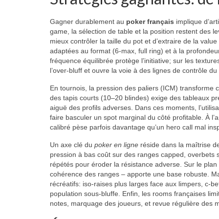
Gagner durablement au
poker français
implique d’art
game, la sélection de table et la position restent des 
mieux contrôler la taille du pot et d’extraire de la va
adaptées au format (6-max, full ring) et à la profondeur
fréquence équilibrée protège l’initiative; sur les textu
l’over-bluff et ouvre la voie à des lignes de contrôle du
En tournois, la pression des paliers (ICM) transforme 
des tapis courts (10–20 blindes) exige des tableaux p
aiguë des profils adverses. Dans ces moments, l’utilis
faire basculer un spot marginal du côté profitable. À l’a
calibré pèse parfois davantage qu’un hero call mal inspi
Un axe clé du
poker en ligne
réside dans la maîtrise de
pression à bas coût sur des ranges capped, overbets s
répétés pour éroder la résistance adverse. Sur le plan 
cohérence des ranges – apporte une base robuste. Mai
récréatifs: iso-raises plus larges face aux limpers, c-be
population sous-bluffe. Enfin, les rooms françaises limi
notes, marquage des joueurs, et revue régulière des ma