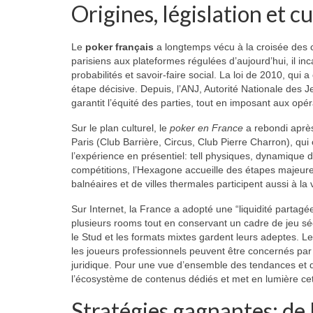
Origines, législation et 
Le
poker français
a longtemps vécu à la croisée des c
parisiens aux plateformes régulées d’aujourd’hui, il in
probabilités et savoir-faire social. La loi de 2010, qu
étape décisive. Depuis, l’ANJ, Autorité Nationale des Jeux
garantit l’équité des parties, tout en imposant aux opér
Sur le plan culturel, le
poker en France
a rebondi après
Paris (Club Barrière, Circus, Club Pierre Charron), qui
l’expérience en présentiel: tell physiques, dynamique 
compétitions, l’Hexagone accueille des étapes majeure
balnéaires et de villes thermales participent aussi à la
Sur Internet, la France a adopté une “liquidité partag
plusieurs rooms tout en conservant un cadre de jeu séc
le Stud et les formats mixtes gardent leurs adeptes. L
les joueurs professionnels peuvent être concernés par l’
juridique. Pour une vue d’ensemble des tendances et 
l’écosystème de contenus dédiés et met en lumière ce
Stratégies gagnantes: de l