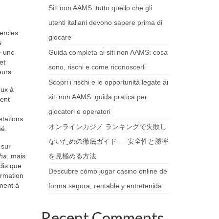
Siti non AAMS: tutto quello che gli
utenti italiani devono sapere prima di
ercles
giocare
s
é une
Guida completa ai siti non AAMS: cosa
et
sono, rischi e come riconoscerli
eurs.
Scopri i rischi e le opportunità legate ai
eux à
siti non AAMS: guida pratica per
sent
giocatori e operatori
stations
オンラインカジノ ランキングで失敗し
mé.
ないための徹底ガイド — 安全性と勝率
 sur
ha
, mais
を見極める方法
dis que
Descubre cómo jugar casino online de
ormation
ement à
forma segura, rentable y entretenida
Recent Comments