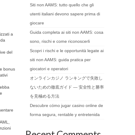
Siti non AAMS: tutto quello che gli
utenti italiani devono sapere prima di
giocare
Guida completa ai siti non AAMS: cosa
zzati a
 da
sono, rischi e come riconoscerli
Scopri i rischi e le opportunità legate ai
ive del
siti non AAMS: guida pratica per
giocatori e operatori
rre bonus
ativi
オンラインカジノ ランキングで失敗し
debba
ないための徹底ガイド — 安全性と勝率
le
を見極める方法
Descubre cómo jugar casino online de
esentare
forma segura, rentable y entretenida
/AML,
nzioni
Recent Comments