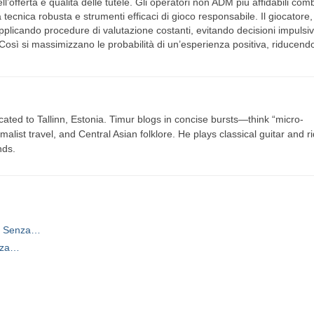
a dell’offerta e qualità delle tutele. Gli operatori non ADM più affidabili co
a tecnica robusta e strumenti efficaci di gioco responsabile. Il giocatore,
pplicando procedure di valutazione costanti, evitando decisioni impulsi
Così si massimizzano le probabilità di un’esperienza positiva, riducendo
cated to Tallinn, Estonia. Timur blogs in concise bursts—think “micro-
list travel, and Central Asian folklore. He plays classical guitar and r
nds.
re Senza…
enza…