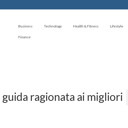
Business
Technology
Health & Fitness
Lifestyle
Finance
 guida ragionata ai migliori