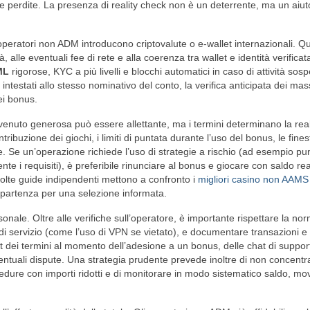
le perdite. La presenza di reality check non è un deterrente, ma un aiut
operatori non ADM introducono criptovalute o e-wallet internazionali. Q
, alle eventuali fee di rete e alla coerenza tra wallet e identità verifica
ML
rigorose, KYC a più livelli e blocchi automatici in caso di attività sosp
testati allo stesso nominativo del conto, la verifica anticipata dei mass
ei bonus.
venuto generosa può essere allettante, ma i termini determinano la rea
ribuzione dei giochi, i limiti di puntata durante l’uso del bonus, le fines
e. Se un’operazione richiede l’uso di strategie a rischio (ad esempio pu
e i requisiti), è preferibile rinunciare al bonus e giocare con saldo rea
Molte guide indipendenti mettono a confronto i
migliori casino non AAMS
i partenza per una selezione informata.
nale. Oltre alle verifiche sull’operatore, è importante rispettare la no
 di servizio (come l’uso di VPN se vietato), e documentare transazioni e
 dei termini al momento dell’adesione a un bonus, delle chat di suppor
eventuali dispute. Una strategia prudente prevede inoltre di non concentr
dure con importi ridotti e di monitorare in modo sistematico saldo, mo