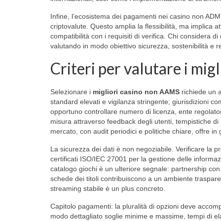
Infine, l’ecosistema dei pagamenti nei casino non ADM 
criptovalute. Questo amplia la flessibilità, ma implica at
compatibilità con i requisiti di verifica. Chi consider
valutando in modo obiettivo sicurezza, sostenibilità e r
Criteri per valutare i mi
Selezionare i
migliori casino non AAMS
richiede un a
standard elevati e vigilanza stringente; giurisdizioni
opportuno controllare numero di licenza, ente regolatore
misura attraverso feedback degli utenti, tempistiche di
mercato, con audit periodici e politiche chiare, offre i
La sicurezza dei dati è non negoziabile. Verificare la pr
certificati ISO/IEC 27001 per la gestione delle informaz
catalogo giochi è un ulteriore segnale: partnership con 
schede dei titoli contribuiscono a un ambiente trasparente. 
streaming stabile è un plus concreto.
Capitolo pagamenti: la pluralità di opzioni deve accompa
modo dettagliato soglie minime e massime, tempi di ela