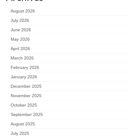
August 2026
July 2026
June 2026
May 2026
April 2026
March 2026
February 2026
January 2026
December 2025
November 2025
October 2025
September 2025
August 2025
July 2025