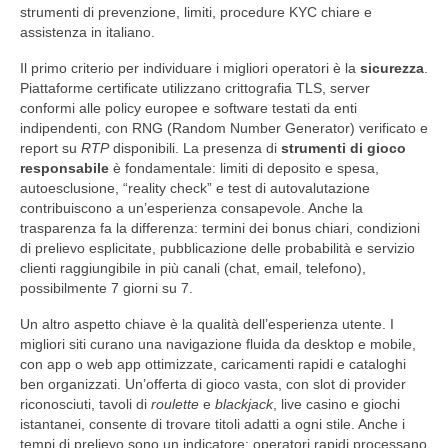
strumenti di prevenzione, limiti, procedure KYC chiare e
assistenza in italiano.
Il primo criterio per individuare i migliori operatori è la
sicurezza
.
Piattaforme certificate utilizzano crittografia TLS, server
conformi alle policy europee e software testati da enti
indipendenti, con RNG (Random Number Generator) verificato e
report su
RTP
disponibili. La presenza di
strumenti di gioco
responsabile
è fondamentale: limiti di deposito e spesa,
autoesclusione, “reality check” e test di autovalutazione
contribuiscono a un’esperienza consapevole. Anche la
trasparenza fa la differenza: termini dei bonus chiari, condizioni
di prelievo esplicitate, pubblicazione delle probabilità e servizio
clienti raggiungibile in più canali (chat, email, telefono),
possibilmente 7 giorni su 7.
Un altro aspetto chiave è la qualità dell’esperienza utente. I
migliori siti curano una navigazione fluida da desktop e mobile,
con app o web app ottimizzate, caricamenti rapidi e cataloghi
ben organizzati. Un’offerta di gioco vasta, con slot di provider
riconosciuti, tavoli di
roulette
e
blackjack
, live casino e giochi
istantanei, consente di trovare titoli adatti a ogni stile. Anche i
tempi di prelievo sono un indicatore: operatori rapidi processano