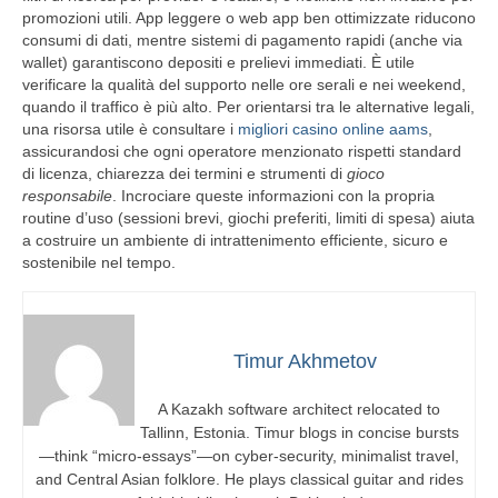
promozioni utili. App leggere o web app ben ottimizzate riducono
consumi di dati, mentre sistemi di pagamento rapidi (anche via
wallet) garantiscono depositi e prelievi immediati. È utile
verificare la qualità del supporto nelle ore serali e nei weekend,
quando il traffico è più alto. Per orientarsi tra le alternative legali,
una risorsa utile è consultare i
migliori casino online aams
,
assicurandosi che ogni operatore menzionato rispetti standard
di licenza, chiarezza dei termini e strumenti di
gioco
responsabile
. Incrociare queste informazioni con la propria
routine d’uso (sessioni brevi, giochi preferiti, limiti di spesa) aiuta
a costruire un ambiente di intrattenimento efficiente, sicuro e
sostenibile nel tempo.
Timur Akhmetov
A Kazakh software architect relocated to
Tallinn, Estonia. Timur blogs in concise bursts
—think “micro-essays”—on cyber-security, minimalist travel,
and Central Asian folklore. He plays classical guitar and rides