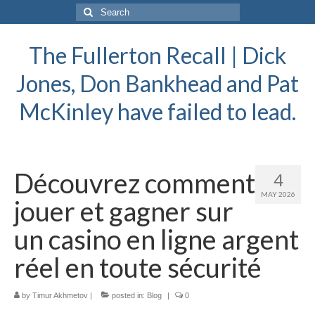
Search
for:
The Fullerton Recall | Dick
Jones, Don Bankhead and Pat
McKinley have failed to lead.
Découvrez comment
4
MAY 2026
jouer et gagner sur
un casino en ligne argent
réel en toute sécurité
by
Timur Akhmetov
|
posted in:
Blog
|
0