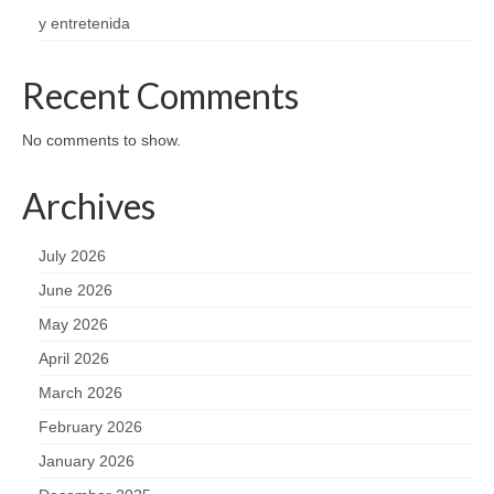
y entretenida
Recent Comments
No comments to show.
Archives
July 2026
June 2026
May 2026
April 2026
March 2026
February 2026
January 2026