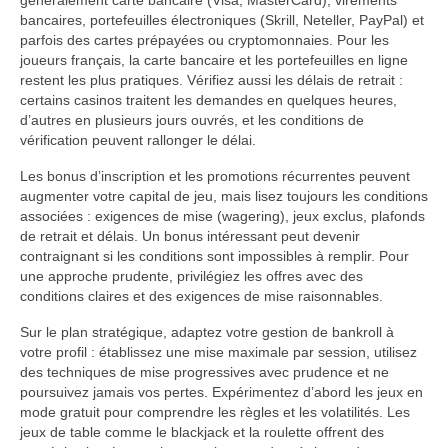
généralement carte bancaire (Visa, MasterCard), virements
bancaires, portefeuilles électroniques (Skrill, Neteller, PayPal) et
parfois des cartes prépayées ou cryptomonnaies. Pour les
joueurs français, la carte bancaire et les portefeuilles en ligne
restent les plus pratiques. Vérifiez aussi les délais de retrait :
certains casinos traitent les demandes en quelques heures,
d’autres en plusieurs jours ouvrés, et les conditions de
vérification peuvent rallonger le délai.
Les bonus d’inscription et les promotions récurrentes peuvent
augmenter votre capital de jeu, mais lisez toujours les conditions
associées : exigences de mise (wagering), jeux exclus, plafonds
de retrait et délais. Un bonus intéressant peut devenir
contraignant si les conditions sont impossibles à remplir. Pour
une approche prudente, privilégiez les offres avec des
conditions claires et des exigences de mise raisonnables.
Sur le plan stratégique, adaptez votre gestion de bankroll à
votre profil : établissez une mise maximale par session, utilisez
des techniques de mise progressives avec prudence et ne
poursuivez jamais vos pertes. Expérimentez d’abord les jeux en
mode gratuit pour comprendre les règles et les volatilités. Les
jeux de table comme le blackjack et la roulette offrent des