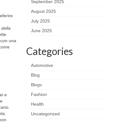
September 2025
August 2025
eferire
July 2025
 della
June 2025
ette
o con una
 come
Categories
Automotive
Blog
Blogv
Fashion
ei e
le
Health
cario.
ela:
Uncategorized
 non