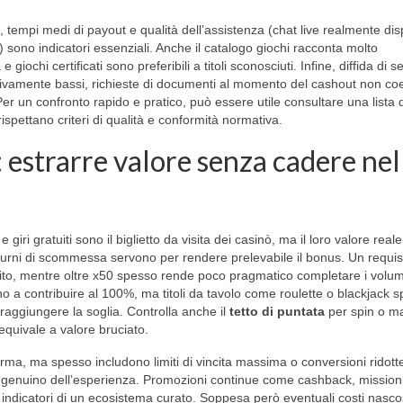
e, tempi medi di payout e qualità dell’assistenza (chat live realmente dis
i) sono indicatori essenziali. Anche il catalogo giochi racconta molto
e giochi certificati sono preferibili a titoli sconosciuti. Infine, diffida di s
cessivamente bassi, richieste di documenti al momento del cashout non coe
Per un confronto rapido e pratico, può essere utile consultare una lista d
rispettano criteri di qualità e conformità normativa.
estrarre valore senza cadere nel
giri gratuiti sono il biglietto da visita dei casinò, ma il loro valore reale
 turni di scommessa servono per rendere prelevabile il bonus. Un requis
ito, mentre oltre x50 spesso rende poco pragmatico completare i volum
 a contribuire al 100%, ma titoli da tavolo come roulette o blackjack 
 raggiungere la soglia. Controlla anche il
tetto di puntata
per spin o m
equivale a valore bruciato.
forma, ma spesso includono limiti di vincita massima o conversioni ridott
 genuino dell’esperienza. Promozioni continue come cashback, mission
no indicatori di un ecosistema curato. Soppesa però eventuali costi nascos