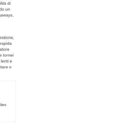
lità di
ndo un
egaways,
estione,
 rapida
ratore
e tornei
lenti e
stare o
ides