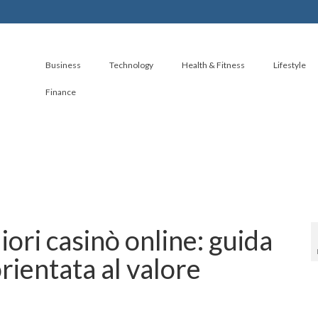
Business
Technology
Health & Fitness
Lifestyle
Finance
iori casinò online: guida
rientata al valore