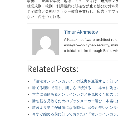
最後に、企業や学校、地域コミュニティは、
違法オン
就業規則・校則・利用規約に明確な禁止と処分方針を
ティ教育と金融リテラシー教育を並行し、広告・アフ
ない土台をつくれる。
Timur Akhmetov
A Kazakh software architect relo
essays”—on cyber-security, minima
a foldable bike through Baltic wi
Related Posts:
「違法オンラインカジノ」の現実を直視する：知っ
勝てる理屈で選ぶ、楽しさで続ける——本当に刺さ
本当に価値あるオンラインカジノを見抜くためのラ
勝ち筋を見抜くためのブックメーカー選び：本当に
勝敗より早さが価値になる時代。出金が早いオンラ
今すぐ始める前に知っておきたい「オンラインカジ