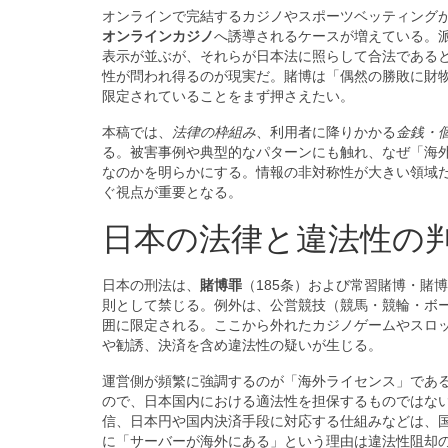
オンラインで完結するカジノやスポーツベッティング
オンラインカジノ
へ誘導されるケースが増えている。
表示が並ぶが、それらが日本法に照らして合法である
性が問われ得るのが現実だ。賭博は「偶然の勝敗に財
限定されていることをまず押さえたい。
本稿では、
法律の枠組み
、利用者に降りかかる
金銭・
る。被害事例や典型的なパターンにも触れ、なぜ「海
なのかを明らかにする。情報の非対称性が大きい領域
ぐ視点が重要となる。
日本の法律と違法性の
日本の刑法は、
賭博罪
（185条）および常習賭博・賭
則として禁じる。例外は、公営競技（競馬・競輪・ボ
囲に限定される。ここから外れたカジノゲームやスロ
や勧誘、決済を含め違法性の疑いが生じる。
運営側が頻繁に強調するのが「海外ライセンス」であ
ので、日本国内における適法性を担保するものではない
信、日本円や国内決済手段に対応する仕組みなどは、
に「サーバーが海外にある」という理由は違法性阻却