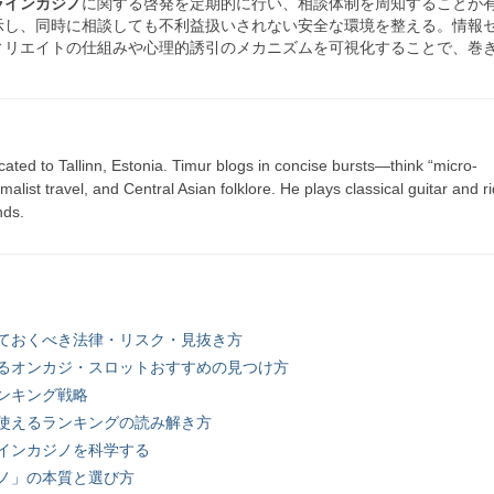
ラインカジノ
に関する啓発を定期的に行い、相談体制を周知することが
示し、同時に相談しても不利益扱いされない安全な環境を整える。情報
ィリエイトの仕組みや心理的誘引のメカニズムを可視化することで、巻
cated to Tallinn, Estonia. Timur blogs in concise bursts—think “micro-
list travel, and Central Asian folklore. He plays classical guitar and r
nds.
ておくべき法律・リスク・見抜き方
るオンカジ・スロットおすすめの見つけ方
ンキング戦略
使えるランキングの読み解き方
インカジノを科学する
ノ」の本質と選び方