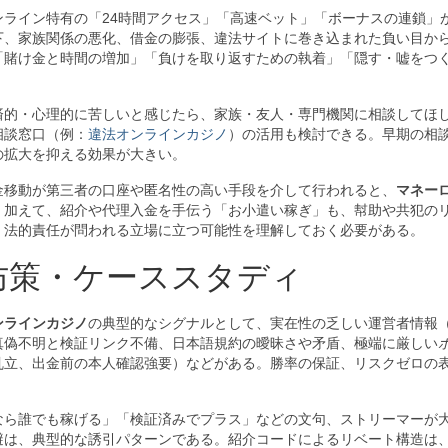
ンライン特有の「24時間アクセス」「高速ベット」「ボーナスの連鎖」
下、家族関係の悪化、借金の膨張、違法サイトに巻き込まれた負い目か
「賭け金と時間の増加」「負けを取り返すための執着」「隠す・嘘をつ
済的・心理的に苦しいと感じたら、家族・友人・専門機関に相談してほ
相談窓口（例：
違法オンラインカジノ
）の活用も検討できる。早期の相
の拡大を抑える効果が大きい。
金移動が第三者の口座や匿名性の高い手段を介して行われると、
マネー
。加えて、紹介や代理入金を手伝う「お小遣い稼ぎ」も、幇助や共犯の
、法的責任が問われる立場に立つ可能性を理解しておく必要がある。
防策・ケーススタディ
ンラインカジノ
の典型的なシグナルとして、実在性の乏しい運営者情報
真偽不明と検証リンク不備、日本語規約の曖昧さや矛盾、極端に厳しい
乱立、出金前の本人確認強要）などがある。勝率の保証、リスクゼロの
なら誰でも稼げる」「検証済みでプラス」などの文句、ストリーマーが
避は、典型的な誘引パターンである。紹介コードによるリベート構造は