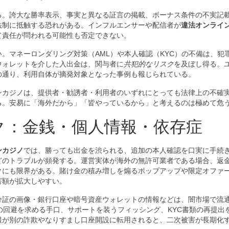
る。誇大な勝率表示、事実と異なる証言の掲載、ボーナス条件の不実記
法制に抵触する恐れがある。インフルエンサーや配信者が
違法オンライ
て責任が問われる可能性も否定できない。
。マネーロンダリング対策（AML）や本人確認（KYC）の不備は、犯
ウォレットを介した入出金は、関与者に
共犯的なリスク
を及ぼし得る。
の通り、利用自体が摘発対象となった事例も報じられている。
ンカジノは、提供者・勧誘者・利用者のいずれにとっても法律上の不確
る。安易に「海外だから」「皆やっているから」と考えるのは極めて危
ク：金銭・個人情報・依存症
ンカジノ
では、勝っても出金を渋られる、追加の本人確認を口実に手続
どのトラブルが頻発する。運営実体が海外の無許可業者である場合、返
クにも限界がある。賭け金の積み増しを煽るポップアップや限定オファ
害額が拡大しやすい。
分証の画像・銀行口座や暗号資産ウォレットの情報などは、闇市場で流
の回避を求める手口、サポートを装うフィッシング、KYC書類の再提出
報が別の詐欺やなりすまし口座開設に転用されると、二次被害が長期化