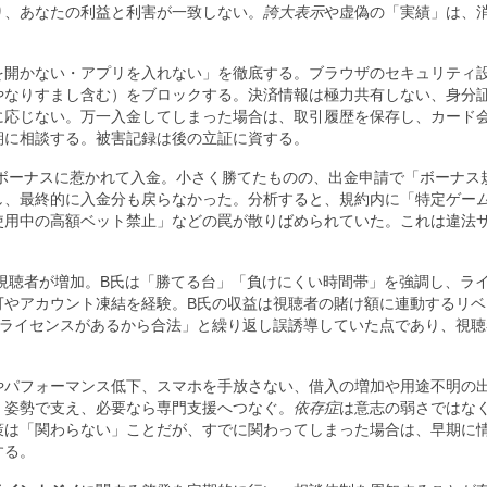
り、あなたの利益と利害が一致しない。
誇大表示
や虚偽の「実績」は、
を開かない・アプリを入れない」を徹底する。ブラウザのセキュリティ
やなりすまし含む）をブロックする。決済情報は極力共有しない、身分
に応じない。万一入金してしまった場合は、取引履歴を保存し、カード
期に相談する。被害記録は後の立証に資する。
ボーナスに惹かれて入金。小さく勝てたものの、出金申請で「ボーナス
し、最終的に入金分も戻らなかった。分析すると、規約内に「特定ゲー
使用中の高額ベット禁止」などの罠が散りばめられていた。これは違法
視聴者が増加。B氏は「勝てる台」「負けにくい時間帯」を強調し、ラ
可やアカウント凍結を経験。B氏の収益は視聴者の賭け額に連動するリベ
外ライセンスがあるから合法」と繰り返し誤誘導していた点であり、視聴
やパフォーマンス低下、スマホを手放さない、借入の増加や用途不明の
く姿勢で支え、必要なら専門支援へつなぐ。
依存症
は意志の弱さではな
策は「関わらない」ことだが、すでに関わってしまった場合は、早期に
する。