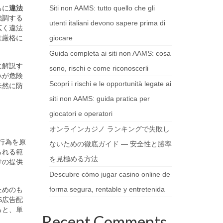
ちに
違法
Siti non AAMS: tutto quello che gli
強調する
utenti italiani devono sapere prima di
広く違法
は厳格に
giocare
Guida completa ai siti non AAMS: cosa
に解説す
sono, rischi e come riconoscerli
みが危険
Scopri i rischi e le opportunità legate ai
未然に防
siti non AAMS: guida pratica per
giocatori e operatori
オンラインカジノ ランキングで失敗し
行為を原
ないための徹底ガイド — 安全性と勝率
られる範
を見極める方法
けの提供
Descubre cómo jugar casino online de
forma segura, rentable y entretenida
ためのも
S広告配
ると、単
Recent Comments