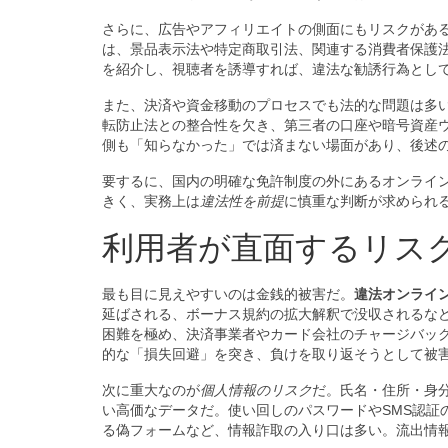
さらに、広告やアフィリエイトの側面にもリスクがあ
は、景品表示法や特定商取引法、関連する消費者保護
を紹介し、視聴者を誘導すれば、違法な勧誘行為とし
また、決済や資金移動のプロセスでも法的な問題は多い
転防止法との整合性を欠き、第三者の口座や暗号資産
側も「知らなかった」では済まない場面があり、後述
要するに、国内の明確な免許制度の外にあるオンライ
きく、実務上は
違法性を前提
に慎重な判断が求められ
利用者が直面するリス
最も目に見えやすいのは金銭的被害だ。
違法オンライ
延ばされる、ボーナス規約の拡大解釈で没収されるな
困難を極め、決済事業者やカード会社のチャージバッ
的な「損失回避」を突き、負けを取り返そうとして被
次に重大なのが
個人情報のリスク
だ。氏名・住所・身
い高価なデータだ。使い回しのパスワードやSMS認証
る偽フォームなど、情報詐取の入り口は多い。流出情