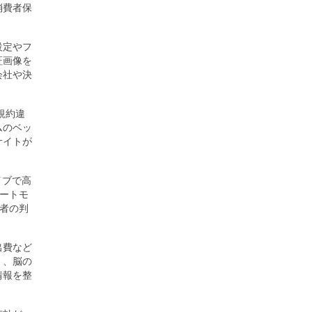
消費者保
設定やフ
証画像を
会社や決
規約違
ムのベッ
サイトが
イブで高
ートモ
者の判
出費など
く、脳の
情報を整