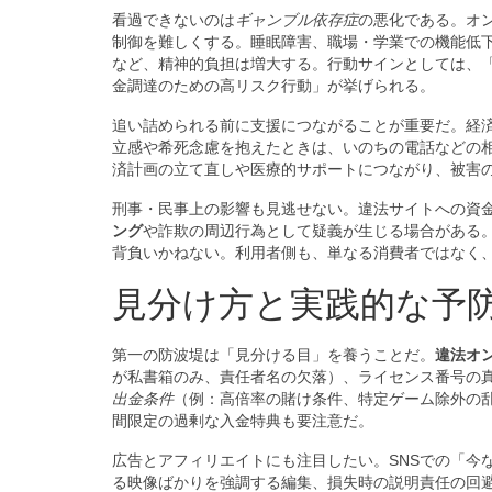
看過できないのは
ギャンブル依存症
の悪化である。オ
制御を難しくする。睡眠障害、職場・学業での機能低
など、精神的負担は増大する。行動サインとしては、
金調達のための高リスク行動」が挙げられる。
追い詰められる前に支援につながることが重要だ。経
立感や希死念慮を抱えたときは、いのちの電話などの
済計画の立て直しや医療的サポートにつながり、被害
刑事・民事上の影響も見逃せない。違法サイトへの資
ング
や詐欺の周辺行為として疑義が生じる場合がある
背負いかねない。利用者側も、単なる消費者ではなく
見分け方と実践的な予
第一の防波堤は「見分ける目」を養うことだ。
違法オ
が私書箱のみ、責任者名の欠落）、ライセンス番号の
出金条件
（例：高倍率の賭け条件、特定ゲーム除外の
間限定の過剰な入金特典も要注意だ。
広告とアフィリエイトにも注目したい。SNSでの「今
る映像ばかりを強調する編集、損失時の説明責任の回