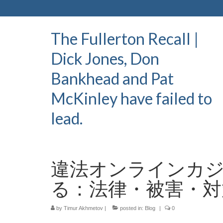
The Fullerton Recall |
Dick Jones, Don
Bankhead and Pat
McKinley have failed to
lead.
違法オンラインカ
る：法律・被害・対
by
Timur Akhmetov
|
posted in:
Blog
|
0