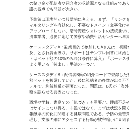
の賭け金が配信者や紹介者の収益源となる仕組みであ
護の観点でも問題が大きい。
予防策は現実的かつ段階的に考える。まず、「リンク
ィルタリングを有効化し、不審なドメイン（文字化け
アップロードしない、暗号資産ウォレットの接続要求
済事業者、必要に応じて警察や消費生活センターへ早
ケーススタディA：副業目的で参加したAさんは、初回
反」とされ資金没収。サポートはテンプレ回答に終始
トはベット額の10%のみ賭け条件に算入」「ボーナス
よく用いる「後出し」手法の一つだ。
ケーススタディB：配信者B氏の紹介コードで登録した
額ベットを披露していた。後に視聴者の多数が出金不
デルで、利益相反が顕著だった。問題は、B氏が「海
断を誤らせる要因となった。
職場や学校、家庭での「気づき」も重要だ。睡眠不足
はサインになり得る。非難ではなく、まずは状況を聞
報酬系の変化に関連する健康問題である。予防の最善
理し、支援の網にアクセスする行動が被害縮小に直結