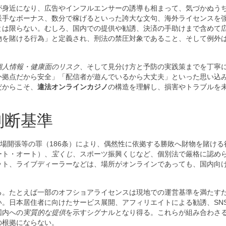
が身近になり、広告やインフルエンサーの誘導も相まって、気づかぬう
派手なボーナス、数分で稼げるといった誇大な文句、海外ライセンスを
とは限らない。むしろ、国内での提供や勧誘、決済の手助けまで含めて
物を賭ける行為」と定義され、刑法の禁圧対象であること、そして例外
個人情報・健康面のリスク
、そして見分け方と予防の実践策までを丁寧
外拠点だから安全」「配信者が遊んでいるから大丈夫」といった思い込
だからこそ、
違法オンラインカジノ
の構造を理解し、損害やトラブルを
判断基準
博場開張等の罪（186条）により、偶然性に依拠する勝敗へ財物を賭ける
ート・オート）、
宝くじ
、スポーツ振興くじなど、個別法で厳格に認め
ット、ライブディーラーなどは、場所がオンラインであっても、国内向
る。たとえば一部のオフショアライセンスは現地での運営基準を満たす
。日本居住者に向けたサービス展開、アフィリエイトによる勧誘、SN
国内への
実質的な提供
を示すシグナルとなり得る。これらが組み合わさ
の根拠にならない。