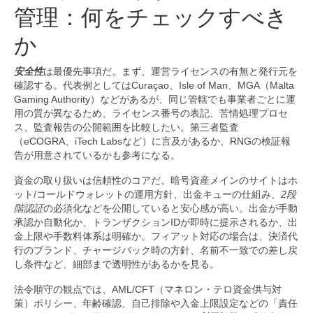
管理：何をチェックすべき
か
安全性
は最優先事項だ。まず、運営ライセンスの有無と発行元を
確認する。代表例としてはCuraçao、Isle of Man、MGA（Malta
Gaming Authority）などがあるが、同じ管轄でも事業者ごとに運
用の質が異なるため、ライセンス番号の表記、苦情処理プロセ
ス、監査報告の公開範囲を比較したい。第三者監査
（eCOGRA、iTech Labsなど）に言及があるか、RNGの検証報
告が用意されているかも参考になる。
資金の取り扱いは信頼性のコアだ。暗号資産メインのサイトはホ
ット/コールドウォレットの運用方針、出金キューの仕組み、
2段
階認証
の必須化などを公開していると安心感が高い。出金が手動
承認か自動化か、トランザクションIDが即時に提示されるか、出
金上限や手数料体系は明確か。フィアット対応の場合は、決済代
行のブランド、チャージバック時の方針、名前不一致での差し戻
し条件など、細部まで透明性があるかを見る。
法令順守の観点では、AML/CFT（マネロン・テロ資金供与対
策）ポリシー、年齢確認、自己排除や入金上限設定などの「責任