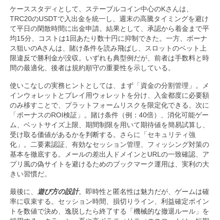
ケーススタディとして、ステーブルコイン中心のKさんは、
TRC20のUSDTで入出金を統一し、週末の高騰タイミングを避け
て平日の閑散時間に出金申請。結果として、承認から着金まで平
均15分、コストは1回あたり数十円に抑制できた。一方、ボーナ
ス狙いのAさんは、賭け条件を読み飛ばし、スロットのベット上
限違反で勝利金が没収。いずれも典型例だが、前者は手数料と時
間の最適化、後者は規約順守の重要性を示している。
使いこなしの実務ヒントとしては、まず「資金の分割管理」。メ
インウォレットとプレイ用ウォレットを分け、入金都度に必要額
のみ移すことで、プラットフォームリスクを限定化できる。次に
「ボーナスのROI検証」。賭け条件（例：40倍）、消化可能ゲー
ム、ベットサイズ上限、期間制限を用いて期待値を簡易試算し、
受け取る価値があるかを判断する。さらに「セキュリティ強
化」。二要素認証、有効なセッション管理、フィッシング対策の
基本を徹底する。メールの差出人ドメインとURLの一致確認、ア
プリ風の偽サイトを避けるためのブックマーク運用は、実利の大
きい習慣だ。
最後に、
遊び方の設計
。即時性と匿名性は魅力だが、ゲームは確
率に収束する。セッション時間、損切りライン、利益確定ポイン
トを数値で決め、逸脱したら終了する「機械的な撤退ルール」を