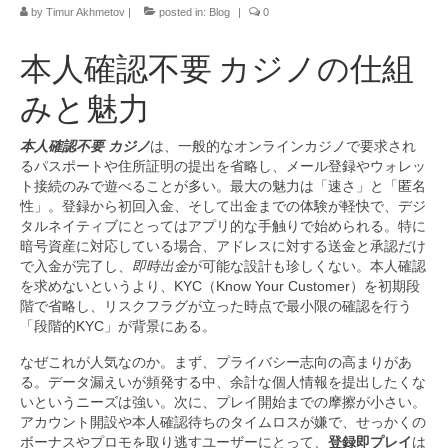
by
Timur Akhmetov
|
posted in:
Blog
|
0
本人確認不要 カジノの仕組
みと魅力
本人確認不要 カジノ
は、一般的なオンラインカジノで要求され
るパスポートや住所証明の提出を省略し、メール登録やウォレッ
ト接続のみで遊べることが多い。最大の魅力は「速さ」と「匿名
性」。登録から初回入金、そして出金までの体験が軽快で、デジ
タルネイティブにとってはアプリ的な手触りで始められる。特に
暗号資産に対応している場合、アドレスに対する送金と承認だけ
で入金が完了し、
即時出金
が可能な設計も珍しくない。本人確認
を求めないというより、KYC（Know Your Customer）を初期段
階で省略し、リスクフラグが立った時点で最小限の確認を行う
「段階的KYC」が背景にある。
なぜこれが人気なのか。まず、プライバシー志向の高まりがあ
る。データ漏えいが頻発する中、余計な個人情報を提出したくな
いというニーズは強い。次に、プレイ開始までの摩擦が小さい。
アカウント開設や本人確認待ちのタイムロスが嫌で、せっかくの
ボーナスやプロモを取り逃すユーザーにとって、
登録即プレイ
は