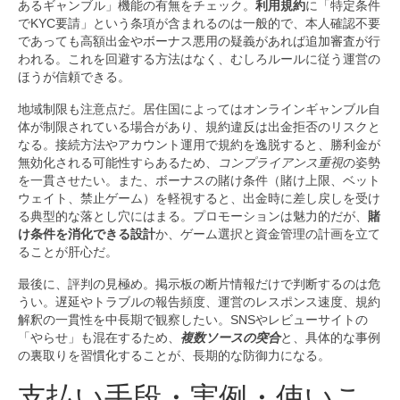
あるギャンブル」機能の有無をチェック。
利用規約
に「特定条件
でKYC要請」という条項が含まれるのは一般的で、本人確認不要
であっても高額出金やボーナス悪用の疑義があれば追加審査が行
われる。これを回避する方法はなく、むしろルールに従う運営の
ほうが信頼できる。
地域制限も注意点だ。居住国によってはオンラインギャンブル自
体が制限されている場合があり、規約違反は出金拒否のリスクと
なる。接続方法やアカウント運用で規約を逸脱すると、勝利金が
無効化される可能性すらあるため、
コンプライアンス重視
の姿勢
を一貫させたい。また、ボーナスの賭け条件（賭け上限、ベット
ウェイト、禁止ゲーム）を軽視すると、出金時に差し戻しを受け
る典型的な落とし穴にはまる。プロモーションは魅力的だが、
賭
け条件を消化できる設計
か、ゲーム選択と資金管理の計画を立て
ることが肝心だ。
最後に、評判の見極め。掲示板の断片情報だけで判断するのは危
うい。遅延やトラブルの報告頻度、運営のレスポンス速度、規約
解釈の一貫性を中長期で観察したい。SNSやレビューサイトの
「やらせ」も混在するため、
複数ソースの突合
と、具体的な事例
の裏取りを習慣化することが、長期的な防御力になる。
支払い手段・実例・使いこ