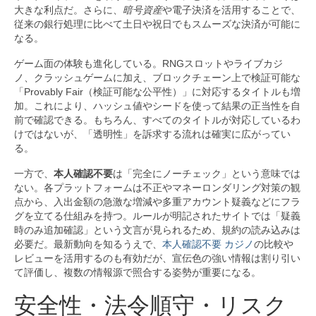
大きな利点だ。さらに、
暗号資産
や電子決済を活用することで、
従来の銀行処理に比べて土日や祝日でもスムーズな決済が可能に
なる。
ゲーム面の体験も進化している。RNGスロットやライブカジ
ノ、クラッシュゲームに加え、ブロックチェーン上で検証可能な
「Provably Fair（検証可能な公平性）」に対応するタイトルも増
加。これにより、ハッシュ値やシードを使って結果の正当性を自
前で確認できる。もちろん、すべてのタイトルが対応しているわ
けではないが、「透明性」を訴求する流れは確実に広がってい
る。
一方で、
本人確認不要
は「完全にノーチェック」という意味では
ない。各プラットフォームは不正やマネーロンダリング対策の観
点から、入出金額の急激な増減や多重アカウント疑義などにフラ
グを立てる仕組みを持つ。ルールが明記されたサイトでは「疑義
時のみ追加確認」という文言が見られるため、規約の読み込みは
必要だ。最新動向を知るうえで、
本人確認不要 カジノ
の比較や
レビューを活用するのも有効だが、宣伝色の強い情報は割り引い
て評価し、複数の情報源で照合する姿勢が重要になる。
安全性・法令順守・リスク