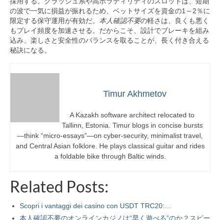
採用する。クラッシュ系や高ボラティリティのスロットは、短期
の波で一気に損益が振れるため、ベットサイズを資金の1～2％に
限定する保守運用が有効だ。
本人確認不要
の軽さは、良くも悪く
もプレイ頻度を加速させる。だからこそ、設計でブレーキを組み
込み、楽しさと安全性のバランスを取ることが、長く付き合える
秘訣になる。
Timur Akhmetov
A Kazakh software architect relocated to
Tallinn, Estonia. Timur blogs in concise bursts
—think “micro-essays”—on cyber-security, minimalist travel,
and Central Asian folklore. He plays classical guitar and rides
a foldable bike through Baltic winds.
Related Posts:
Scopri i vantaggi dei casino con USDT TRC20:…
本人確認不要のオンラインカジノは“早く遊べる”のか？スピー