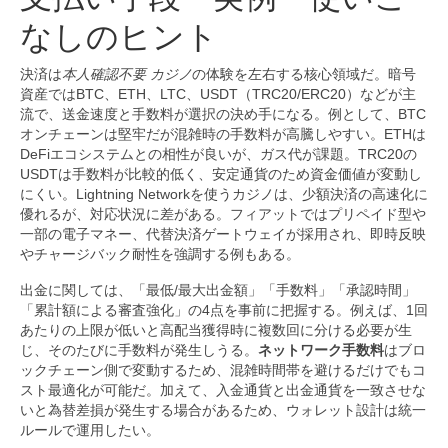
なしのヒント
決済は
本人確認不要 カジノ
の体験を左右する核心領域だ。暗号
資産ではBTC、ETH、LTC、USDT（TRC20/ERC20）などが主
流で、送金速度と手数料が選択の決め手になる。例として、BTC
オンチェーンは堅牢だが混雑時の手数料が高騰しやすい。ETHは
DeFiエコシステムとの相性が良いが、ガス代が課題。TRC20の
USDTは手数料が比較的低く、安定通貨のため資金価値が変動し
にくい。Lightning Networkを使うカジノは、少額決済の高速化に
優れるが、対応状況に差がある。フィアットではプリペイド型や
一部の電子マネー、代替決済ゲートウェイが採用され、即時反映
やチャージバック耐性を強調する例もある。
出金に関しては、「最低/最大出金額」「手数料」「承認時間」
「累計額による審査強化」の4点を事前に把握する。例えば、1回
あたりの上限が低いと高配当獲得時に複数回に分ける必要が生
じ、そのたびに手数料が発生しうる。
ネットワーク手数料
はブロ
ックチェーン側で変動するため、混雑時間帯を避けるだけでもコ
スト最適化が可能だ。加えて、入金通貨と出金通貨を一致させな
いと為替差損が発生する場合があるため、ウォレット設計は統一
ルールで運用したい。