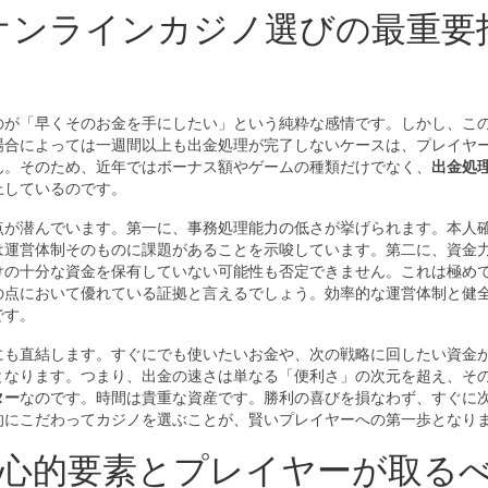
オンラインカジノ選びの最重要
のが「早くそのお金を手にしたい」という純粋な感情です。しかし、こ
場合によっては一週間以上も出金処理が完了しないケースは、プレイヤ
ん。そのため、近年ではボーナス額やゲームの種類だけでなく、
出金処
上しているのです。
点が潜んでいます。第一に、事務処理能力の低さが挙げられます。本人
は運営体制そのものに課題があることを示唆しています。第二に、資金
けの十分な資金を保有していない可能性も否定できません。これは極め
の点において優れている証拠と言えるでしょう。効率的な運営体制と健
です。
にも直結します。すぐにでも使いたいお金や、次の戦略に回したい資金
となります。つまり、出金の速さは単なる「便利さ」の次元を超え、そ
ター
なのです。時間は貴重な資産です。勝利の喜びを損なわず、すぐに
的にこだわってカジノを選ぶことが、賢いプレイヤーへの第一歩となり
核心的要素とプレイヤーが取る