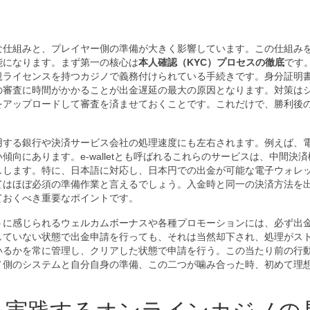
な仕組みと、プレイヤー側の準備が大きく影響しています。この仕組み
能になります。まず第一の核心は
本人確認（KYC）プロセスの徹底
です
規ライセンスを持つカジノで義務付けられている手続きです。身分証明
の審査に時間がかかることが出金遅延の最大の原因となります。対策は
をアップロードして審査を済ませておくことです。これだけで、勝利後
用する銀行や決済サービス会社の処理速度にも左右されます。例えば、
向にあります。e-walletとも呼ばれるこれらのサービスは、中間決
しします。特に、日本語に対応し、日本円での出金が可能な電子ウォレ
てはほぼ必須の準備作業と言えるでしょう。入金時と同一の決済方法を
ておくべき重要なポイントです。
うに感じられるウェルカムボーナスや各種プロモーションには、必ず出
していない状態で出金申請を行っても、それは当然却下され、処理がス
いるかを常に管理し、クリアした状態で申請を行う。この当たり前の行
ノ側のシステムと自分自身の準備、この二つが噛み合った時、初めて理
を実践するオンラインカジノの