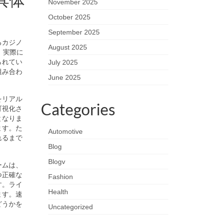
November 2025
October 2025
September 2025
るカジノ
August 2025
、実際に
られてい
July 2025
組み合わ
June 2025
をリアル
Categories
可視化さ
となりま
ます。た
Automotive
れるまで
Blog
Blogv
ームは、
つ正確な
Fashion
す。ライ
Health
ます。速
どうかを
Uncategorized