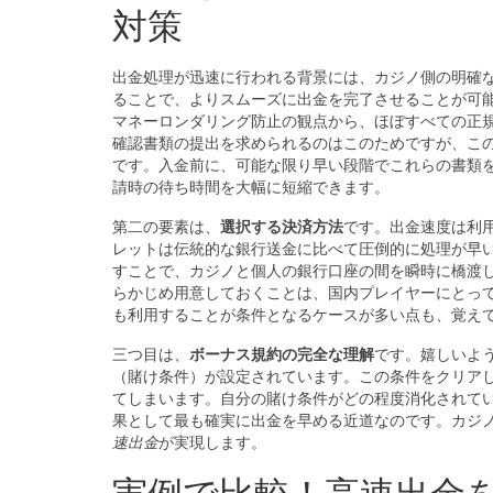
対策
出金処理が迅速に行われる背景には、カジノ側の明確
ることで、よりスムーズに出金を完了させることが可
マネーロンダリング防止の観点から、ほぼすべての正
確認書類の提出を求められるのはこのためですが、こ
です。入金前に、可能な限り早い段階でこれらの書類
請時の待ち時間を大幅に短縮できます。
第二の要素は、
選択する決済方法
です。出金速度は利
レットは伝統的な銀行送金に比べて圧倒的に処理が早い傾
すことで、カジノと個人の銀行口座の間を瞬時に橋渡
らかじめ用意しておくことは、国内プレイヤーにとっ
も利用することが条件となるケースが多い点も、覚え
三つ目は、
ボーナス規約の完全な理解
です。嬉しいよ
（賭け条件）が設定されています。この条件をクリア
てしまいます。自分の賭け条件がどの程度消化されて
果として最も確実に出金を早める近道なのです。カジ
速出金
が実現します。
実例で比較！高速出金