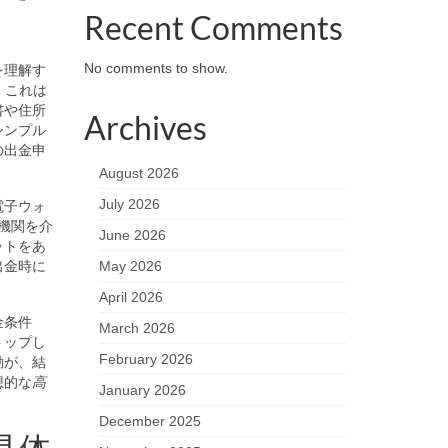
Recent Comments
No comments to show.
を理解す
。これは
書や住所
Archives
シンプル
の出金申
August 2026
July 2026
電子ウォ
済機関を介
June 2026
ットをあ
出金時に
May 2026
April 2026
金条件
March 2026
トップし
February 2026
動が、結
想的な
高
January 2026
December 2025
具体