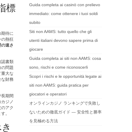
指標
Guida completa ai casinò con prelievo
immediato: come ottenere i tuoi soldi
subito
Siti non AAMS: tutto quello che gli
の期待に
ーの熱狂
utenti italiani devono sapere prima di
理の速さ
giocare
Guida completa ai siti non AAMS: cosa
確認書類
sono, rischi e come riconoscerli
力の問題
て重大な
Scopri i rischi e le opportunità legate ai
全な財務
siti non AAMS: guida pratica per
giocatori e operatori
が長期間
のカジノ
オンラインカジノ ランキングで失敗し
次のアク
ないための徹底ガイド — 安全性と勝率
ます。
を見極める方法
べき