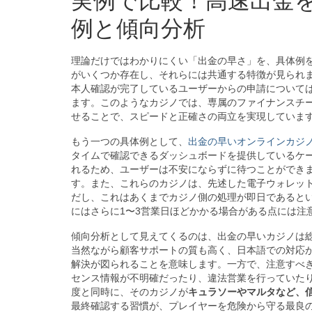
例と傾向分析
理論だけではわかりにくい「出金の早さ」を、具体例
がいくつか存在し、それらには共通する特徴が見られま
本人確認が完了しているユーザーからの申請について
ます。このようなカジノでは、専属のファイナンスチ
せることで、スピードと正確さの両立を実現していま
もう一つの具体例として、
出金の早いオンラインカジ
タイムで確認できるダッシュボードを提供しているケ
れるため、ユーザーは不安にならずに待つことができ
す。また、これらのカジノは、先述した電子ウォレッ
だし、これはあくまでカジノ側の処理が即日であると
にはさらに1〜3営業日ほどかかる場合がある点には注
傾向分析として見えてくるのは、出金の早いカジノは
当然ながら顧客サポートの質も高く、日本語での対応
解決が図られることを意味します。一方で、注意すべ
センス情報が不明確だったり、違法営業を行っていた
度と同時に、そのカジノが
キュラソーやマルタなど、
最終確認する習慣が、プレイヤーを危険から守る最良