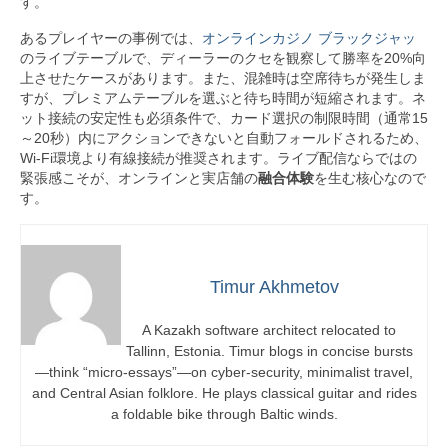
す。
あるプレイヤーの事例では、
オンラインカジノ ブラックジャッ
のライブテーブルで、ディーラーのクセを観察して勝率を20%向
上させたケースがあります。また、混雑時は空席待ちが発生しま
すが、プレミアムテーブルを選ぶと待ち時間が短縮されます。ネ
ット接続の安定性も必須条件で、カード選択の制限時間（通常15
～20秒）内にアクションできないと自動フォールドされるため、
Wi-Fi環境より有線接続が推奨されます。ライブ配信ならではの
緊張感こそが、オンラインと実店舗の
融合体験
を生む核心なので
す。
Timur Akhmetov
A Kazakh software architect relocated to
Tallinn, Estonia. Timur blogs in concise bursts
—think “micro-essays”—on cyber-security, minimalist travel,
and Central Asian folklore. He plays classical guitar and rides
a foldable bike through Baltic winds.