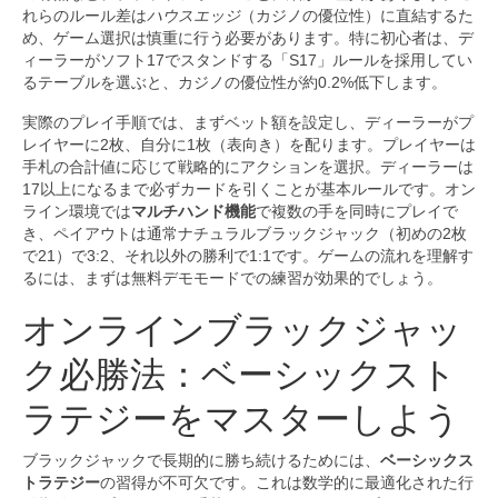
れらのルール差は
ハウスエッジ
（カジノの優位性）に直結するた
め、ゲーム選択は慎重に行う必要があります。特に初心者は、デ
ィーラーがソフト17でスタンドする「S17」ルールを採用してい
るテーブルを選ぶと、カジノの優位性が約0.2%低下します。
実際のプレイ手順では、まずベット額を設定し、ディーラーがプ
レイヤーに2枚、自分に1枚（表向き）を配ります。プレイヤーは
手札の合計値に応じて戦略的にアクションを選択。ディーラーは
17以上になるまで必ずカードを引くことが基本ルールです。オン
ライン環境では
マルチハンド機能
で複数の手を同時にプレイで
き、ペイアウトは通常ナチュラルブラックジャック（初めの2枚
で21）で3:2、それ以外の勝利で1:1です。ゲームの流れを理解す
るには、まずは無料デモモードでの練習が効果的でしょう。
オンラインブラックジャッ
ク必勝法：ベーシックスト
ラテジーをマスターしよう
ブラックジャックで長期的に勝ち続けるためには、
ベーシックス
トラテジー
の習得が不可欠です。これは数学的に最適化された行