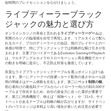
短時間のプレイセッションを心がけましょう。
ライブディーラーブラック
ジャックの魅力と選び方
オンラインカジノの革命と言われる
ライブディーラーゲーム
は、
実際のカジノの臨場感を自宅で再現します。リアルタイムで配ら
れるカード、プロのディーラーとの会話、他のプレイヤーとの一
体感が特徴で、特にブラックジャックでは戦略的な駆け引きが生
まれます。主要プロバイダーであるEvolution GamingやPlaytech
は、マルチアングルカメラやスローモーション再生機能でカード
の動きを明確に提示し、不正防止対策も徹底しています。
良質なライブブラックジャックテーブルを選ぶポイントは3つあ
ります。第一に
ディーラーの技量
—カード配布の速さやルール説
明の明確さはゲーム体験を左右します。第二に
ベット制限の幅
。
初心者向けの最低$1テーブルからハイローラー向けの$10,000テ
ーブルまで存在するため、自分の資金力に合った選択が重要で
す。第三に特典機能で、例えば「保険ベット」や「21+3」サイ
ドベットがあるテーブルは戦略の幅が広がりますが、サイドベッ
トのハウスエッジは本戦より高い場合が多いため注意が必要で