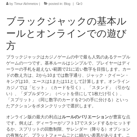
by
Timur Akhmetov
|
posted in:
Blog
|
0
ブラックジャックの基本ル
ールとオンラインでの遊び
方
ブラックジャックはカジノゲームの中で最も人気のあるテーブル
ゲームの一つです。基本ルールはシンプルで、プレイヤーはディ
ーラーの手札を超えない範囲で21に近い数字を目指します。カー
ドの数え方は、2から10までは数字通り、ジャック・クイーン・
キングは10、エースは1または11として計算します。オンライン
カジノでは「ヒット」（カードを引く）、「スタンド」（引かな
い）、「ダブルダウン」（ベットを倍にして1枚だけ引く）、
「スプリット」（同じ数字のカードを2つの手に分ける）といっ
たアクションをボタンクリックで選択します。
オンライン版の最大の利点は
ルールのバリエーション
が豊富な点
です。例えば、ディーラーがソフト17でスタンドするかヒットす
るか、スプリットの回数制限、サレンダー（降りる）オプション
の有無など、プラットフォームごとに細かい差異があります。こ