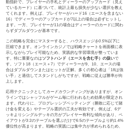
動指針で、プレイヤーの手札とディーラーのアップカード（見え
ているカード）に基づいて、統計上最も損失が少ない選択を教え
てくれます。例えば、プレイヤーがハード16（エースを含まない
16）でディーラーのアップカードが7以上の場合は必ずヒットし
ます。一方、プレイヤーが11の場合はディーラーのカードに関わ
らずダブルダウンが基本です。
この戦略を完全にマスターすると、
ハウスエッジを0.5%以下
に
圧縮できます。オンラインカジノでは戦略チャートを画面横に表
示しながらプレイ可能なため、実践的な学習環境が整っていま
す。特に重要なのは
ソフトハンド（エースを含む手）の扱い
で
す。ソフト18（エース＋7）でディーラーが9、10、エースの場
合はダブルダウンまたはヒットが正解。多くの初心者は「18は強
い手」と過信してスタンドしがちですが、戦略に従えば勝率が向
上します。
応用テクニックとして
カードカウンティング
がありますが、オン
ラインではシャッフルがゲーム毎に行われるため効果が限定され
ます。代わりに、プログレッシブベッティング（勝敗に応じて賭
け金を変える）やテーブル選択の工夫が有効です。例えば、6デ
ッキよりシングルデッキの方がプレイヤー有利な傾向があり、ペ
イアウトが3:2のテーブルを選ぶだけで6:5のテーブルより約1.4%
優位性が高まります。戦略の実践には集中力が求められるため、