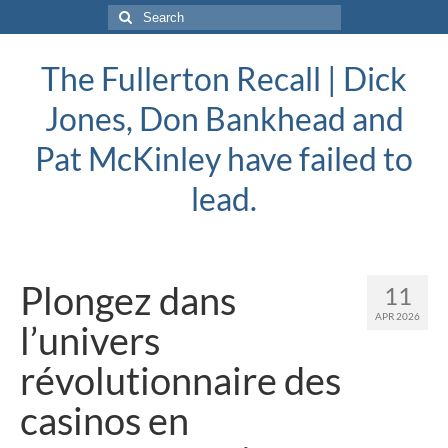
Search
for:
The Fullerton Recall | Dick
Jones, Don Bankhead and
Pat McKinley have failed to
lead.
Plongez dans
11
APR 2026
l’univers
révolutionnaire des
casinos en