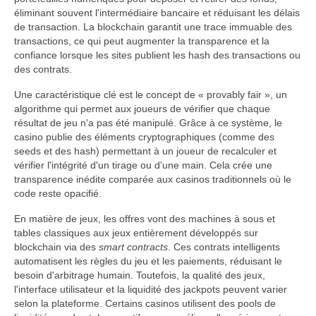
éliminant souvent l'intermédiaire bancaire et réduisant les délais
de transaction. La blockchain garantit une trace immuable des
transactions, ce qui peut augmenter la transparence et la
confiance lorsque les sites publient les hash des transactions ou
des contrats.
Une caractéristique clé est le concept de « provably fair », un
algorithme qui permet aux joueurs de vérifier que chaque
résultat de jeu n'a pas été manipulé. Grâce à ce système, le
casino publie des éléments cryptographiques (comme des
seeds et des hash) permettant à un joueur de recalculer et
vérifier l'intégrité d'un tirage ou d'une main. Cela crée une
transparence inédite comparée aux casinos traditionnels où le
code reste opacifié.
En matière de jeux, les offres vont des machines à sous et
tables classiques aux jeux entièrement développés sur
blockchain via des
smart contracts
. Ces contrats intelligents
automatisent les règles du jeu et les paiements, réduisant le
besoin d'arbitrage humain. Toutefois, la qualité des jeux,
l'interface utilisateur et la liquidité des jackpots peuvent varier
selon la plateforme. Certains casinos utilisent des pools de