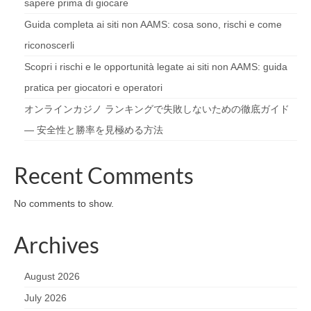
sapere prima di giocare
Guida completa ai siti non AAMS: cosa sono, rischi e come
riconoscerli
Scopri i rischi e le opportunità legate ai siti non AAMS: guida
pratica per giocatori e operatori
オンラインカジノ ランキングで失敗しないための徹底ガイド
— 安全性と勝率を見極める方法
Recent Comments
No comments to show.
Archives
August 2026
July 2026