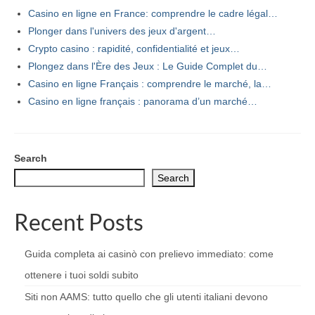
Casino en ligne en France: comprendre le cadre légal…
Plonger dans l'univers des jeux d'argent…
Crypto casino : rapidité, confidentialité et jeux…
Plongez dans l'Ère des Jeux : Le Guide Complet du…
Casino en ligne Français : comprendre le marché, la…
Casino en ligne français : panorama d’un marché…
Search
Search
Recent Posts
Guida completa ai casinò con prelievo immediato: come
ottenere i tuoi soldi subito
Siti non AAMS: tutto quello che gli utenti italiani devono