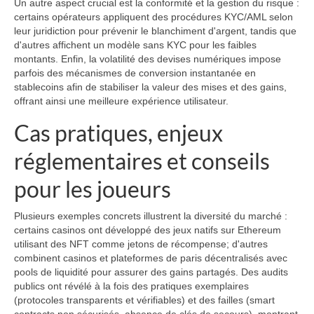
Un autre aspect crucial est la conformité et la gestion du risque :
certains opérateurs appliquent des procédures KYC/AML selon
leur juridiction pour prévenir le blanchiment d'argent, tandis que
d'autres affichent un modèle sans KYC pour les faibles
montants. Enfin, la volatilité des devises numériques impose
parfois des mécanismes de conversion instantanée en
stablecoins afin de stabiliser la valeur des mises et des gains,
offrant ainsi une meilleure expérience utilisateur.
Cas pratiques, enjeux
réglementaires et conseils
pour les joueurs
Plusieurs exemples concrets illustrent la diversité du marché :
certains casinos ont développé des jeux natifs sur Ethereum
utilisant des NFT comme jetons de récompense; d'autres
combinent casinos et plateformes de paris décentralisés avec
pools de liquidité pour assurer des gains partagés. Des audits
publics ont révélé à la fois des pratiques exemplaires
(protocoles transparents et vérifiables) et des failles (smart