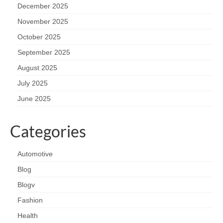
December 2025
November 2025
October 2025
September 2025
August 2025
July 2025
June 2025
Categories
Automotive
Blog
Blogv
Fashion
Health