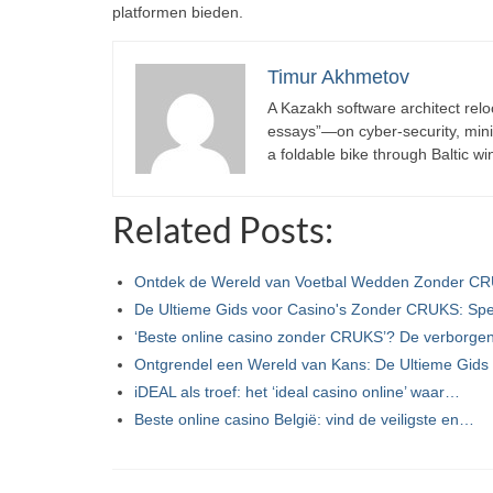
platformen bieden.
Timur Akhmetov
A Kazakh software architect relo
essays”—on cyber-security, minima
a foldable bike through Baltic wi
Related Posts:
Ontdek de Wereld van Voetbal Wedden Zonder C
De Ultieme Gids voor Casino's Zonder CRUKS: Sp
‘Beste online casino zonder CRUKS’? De verborg
Ontgrendel een Wereld van Kans: De Ultieme Gid
iDEAL als troef: het ‘ideal casino online’ waar…
Beste online casino België: vind de veiligste en…