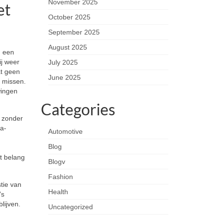
November 2025
et
October 2025
September 2025
August 2025
, een
ij weer
July 2025
at geen
June 2025
n missen.
wingen
Categories
o zonder
ta-
Automotive
Blog
t belang
Blogv
Fashion
tie van
Health
’s
lijven.
Uncategorized