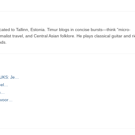
cated to Tallinn, Estonia. Timur blogs in concise bursts—think “micro-
list travel, and Central Asian folklore. He plays classical guitar and r
nds.
RUKS: Je…
eel…
en…
s voor…