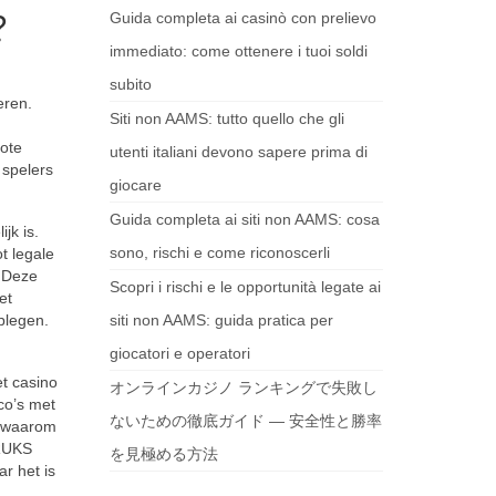
?
Guida completa ai casinò con prelievo
immediato: come ottenere i tuoi soldi
subito
eren.
Siti non AAMS: tutto quello che gli
mote
utenti italiani devono sapere prima di
 spelers
giocare
Guida completa ai siti non AAMS: cosa
jk is.
sono, rischi e come riconoscerli
t legale
. Deze
Scopri i rischi e le opportunità legate ai
et
plegen.
siti non AAMS: guida pratica per
giocatori e operatori
et casino
オンラインカジノ ランキングで失敗し
co’s met
ないための徹底ガイド — 安全性と勝率
n waarom
CRUKS
を見極める方法
r het is