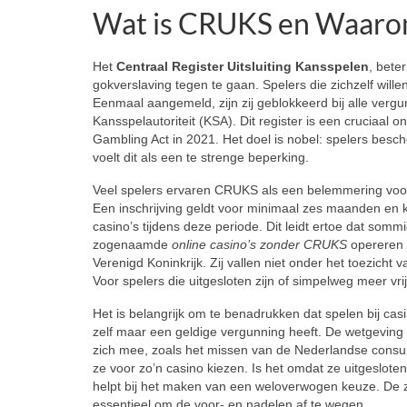
Wat is CRUKS en Waarom
Het
Centraal Register Uitsluiting Kansspelen
, bete
gokverslaving tegen te gaan. Spelers die zichzelf wille
Eenmaal aangemeld, zijn zij geblokkeerd bij alle verg
Kansspelautoriteit (KSA). Dit register is een cruciaa
Gambling Act in 2021. Het doel is nobel: spelers bes
voelt dit als een te strenge beperking.
Veel spelers ervaren CRUKS als een belemmering voor hun
Een inschrijving geldt voor minimaal zes maanden en 
casino’s tijdens deze periode. Dit leidt ertoe dat so
zogenaamde
online casino’s zonder CRUKS
opereren 
Verenigd Koninkrijk. Zij vallen niet onder het toezich
Voor spelers die uitgesloten zijn of simpelweg meer vri
Het is belangrijk om te benadrukken dat spelen bij cas
zelf maar een geldige vergunning heeft. De wetgeving r
zich mee, zoals het missen van de Nederlandse cons
ze voor zo’n casino kiezen. Is het omdat ze uitgeslot
helpt bij het maken van een weloverwogen keuze. De zoe
essentieel om de voor- en nadelen af te wegen.