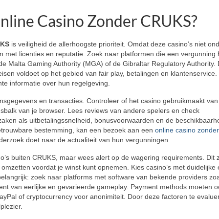
 Online Casino Zonder CRUKS?
UKS
is veiligheid de allerhoogste prioriteit. Omdat deze casino’s niet on
ijn met licenties en reputatie. Zoek naar platformen die een vergunnin
de Malta Gaming Authority (MGA) of de Gibraltar Regulatory Authority.
sen voldoet op het gebied van fair play, betalingen en klantenservice.
nte informatie over hun regelgeving.
onsgegevens en transacties. Controleer of het casino gebruikmaakt va
resbalk van je browser. Lees reviews van andere spelers en check
 zaken als uitbetalingssnelheid, bonusvoorwaarden en de beschikbaarh
 betrouwbare bestemming, kan een bezoek aan een
online casino zonder
nderzoek doet naar de actualiteit van hun vergunningen.
ino’s buiten CRUKS, maar wees alert op de wagering requirements. Dit z
mzetten voordat je winst kunt opnemen. Kies casino’s met duidelijke 
belangrijk: zoek naar platforms met software van bekende providers zo
 bent van eerlijke en gevarieerde gameplay. Payment methods moeten o
ayPal of cryptocurrency voor anonimiteit. Door deze factoren te evalue
plezier.