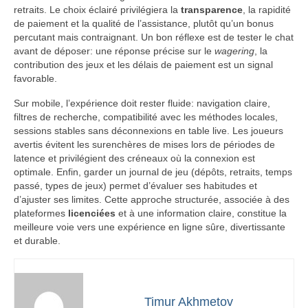
retraits. Le choix éclairé privilégiera la
transparence
, la rapidité
de paiement et la qualité de l’assistance, plutôt qu’un bonus
percutant mais contraignant. Un bon réflexe est de tester le chat
avant de déposer: une réponse précise sur le
wagering
, la
contribution des jeux et les délais de paiement est un signal
favorable.
Sur mobile, l’expérience doit rester fluide: navigation claire,
filtres de recherche, compatibilité avec les méthodes locales,
sessions stables sans déconnexions en table live. Les joueurs
avertis évitent les surenchères de mises lors de périodes de
latence et privilégient des créneaux où la connexion est
optimale. Enfin, garder un journal de jeu (dépôts, retraits, temps
passé, types de jeux) permet d’évaluer ses habitudes et
d’ajuster ses limites. Cette approche structurée, associée à des
plateformes
licenciées
et à une information claire, constitue la
meilleure voie vers une expérience en ligne sûre, divertissante
et durable.
Timur Akhmetov