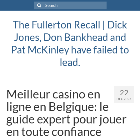
Search
for:
The Fullerton Recall | Dick
Jones, Don Bankhead and
Pat McKinley have failed to
lead.
Meilleur casino en
22
DEC 2025
ligne en Belgique: le
guide expert pour jouer
en toute confiance