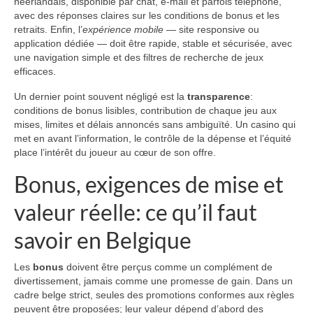
néerlandais, disponible par chat, e-mail et parfois téléphone,
avec des réponses claires sur les conditions de bonus et les
retraits. Enfin, l’
expérience mobile
— site responsive ou
application dédiée — doit être rapide, stable et sécurisée, avec
une navigation simple et des filtres de recherche de jeux
efficaces.
Un dernier point souvent négligé est la
transparence
:
conditions de bonus lisibles, contribution de chaque jeu aux
mises, limites et délais annoncés sans ambiguïté. Un casino qui
met en avant l’information, le contrôle de la dépense et l’équité
place l’intérêt du joueur au cœur de son offre.
Bonus, exigences de mise et
valeur réelle: ce qu’il faut
savoir en Belgique
Les
bonus
doivent être perçus comme un complément de
divertissement, jamais comme une promesse de gain. Dans un
cadre belge strict, seules des promotions conformes aux règles
peuvent être proposées; leur valeur dépend d’abord des