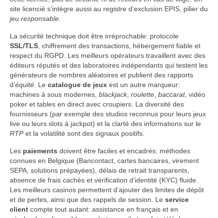
site licencié s’intègre aussi au registre d’exclusion EPIS, pilier du
jeu responsable
.
La sécurité technique doit être irréprochable: protocole
SSL/TLS
, chiffrement des transactions, hébergement fiable et
respect du RGPD. Les meilleurs opérateurs travaillent avec des
éditeurs réputés et des laboratoires indépendants qui testent les
générateurs de nombres aléatoires et publient des rapports
d’
équité
. Le
catalogue de jeux
est un autre marqueur:
machines à sous modernes,
blackjack
,
roulette
,
baccarat
, vidéo
poker et tables en direct avec croupiers. La diversité des
fournisseurs (par exemple des studios reconnus pour leurs jeux
live ou leurs slots à jackpot) et la clarté des informations sur le
RTP
et la volatilité sont des signaux positifs.
Les
paiements
doivent être faciles et encadrés: méthodes
connues en Belgique (Bancontact, cartes bancaires, virement
SEPA, solutions prépayées), délais de retrait transparents,
absence de frais cachés et vérification d’identité (KYC) fluide.
Les meilleurs casinos permettent d’ajouter des limites de dépôt
et de pertes, ainsi que des rappels de session. Le
service
client
compte tout autant: assistance en français et en