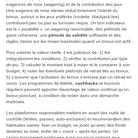
exigences de mise
(wagering) et de la contribution des jeux.
Une exigence de mise élevée réduit fortement l’intérêt du
bonus, surtout si les jeux préférés (roulette, blackjack live)
contribuent peu ou pas au turnover requis. Un bon indicateur
est la « jouabilité »: un wagering raisonnable, des plafonds de
gains cohérents, une
période de validité
suffisante et des
règles claires sur les mises maximales quand un bonus est actif.
Pour estimer la valeur réelle, il est judicieux de: 1) lire
intégralement les conditions; 2) vérifier la
contribution par type
de jeu
; 3) calculer le montant total à miser et le comparer à son
budget; 4) noter les éventuels plafonds de retrait liés au bonus;
5) s’assurer que l’activation du bonus n’entrave pas un retrait en
cours. Les programmes de fidélité,
cashbacks
et tournois
réguliers peuvent apporter davantage de valeur continue qu’un
bonus ponctuel, à condition de rester dans une démarche
maîtrisée.
Les plateformes responsables mettent en avant des outils de
contrôle (limites, pauses, auto-exclusion) et recommandent des
habitudes saines: fixer un budget, ne jouer qu’avec des fonds
destinés au loisir, éviter de « courir » après les pertes. Un
casino transparent expliquera aussi pourquoi certains jeux