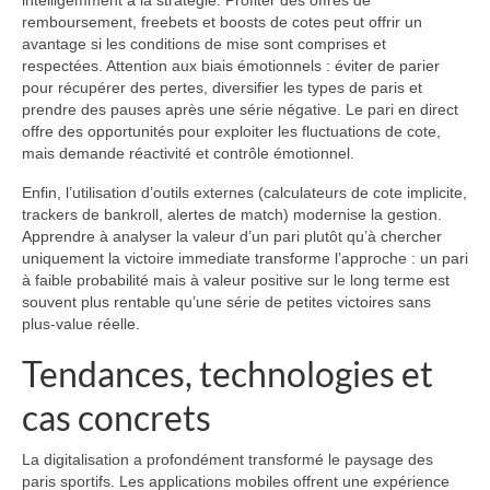
intelligemment à la stratégie. Profiter des offres de
remboursement, freebets et boosts de cotes peut offrir un
avantage si les conditions de mise sont comprises et
respectées. Attention aux biais émotionnels : éviter de parier
pour récupérer des pertes, diversifier les types de paris et
prendre des pauses après une série négative. Le pari en direct
offre des opportunités pour exploiter les fluctuations de cote,
mais demande réactivité et contrôle émotionnel.
Enfin, l’utilisation d’outils externes (calculateurs de cote implicite,
trackers de bankroll, alertes de match) modernise la gestion.
Apprendre à analyser la valeur d’un pari plutôt qu’à chercher
uniquement la victoire immediate transforme l’approche : un pari
à faible probabilité mais à valeur positive sur le long terme est
souvent plus rentable qu’une série de petites victoires sans
plus-value réelle.
Tendances, technologies et
cas concrets
La digitalisation a profondément transformé le paysage des
paris sportifs. Les applications mobiles offrent une expérience