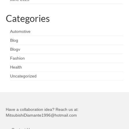
Categories
Automotive
Blog
Blogv
Fashion
Health
Uncategorized
Have a collaboration idea? Reach us at:
MitsubishiDiamante1996@hotmail.com