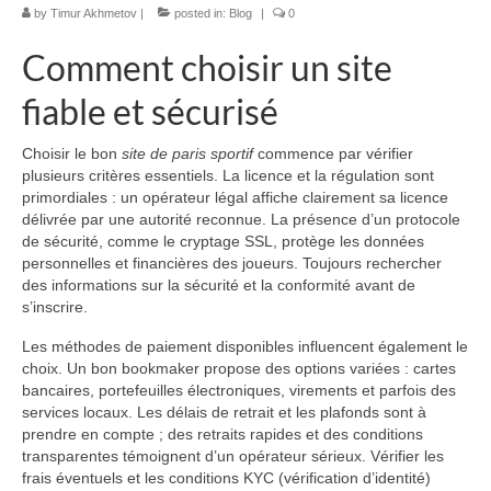
by
Timur Akhmetov
|
posted in:
Blog
|
0
Comment choisir un site
fiable et sécurisé
Choisir le bon
site de paris sportif
commence par vérifier
plusieurs critères essentiels. La licence et la régulation sont
primordiales : un opérateur légal affiche clairement sa licence
délivrée par une autorité reconnue. La présence d’un protocole
de sécurité, comme le cryptage SSL, protège les données
personnelles et financières des joueurs. Toujours rechercher
des informations sur la sécurité et la conformité avant de
s’inscrire.
Les méthodes de paiement disponibles influencent également le
choix. Un bon bookmaker propose des options variées : cartes
bancaires, portefeuilles électroniques, virements et parfois des
services locaux. Les délais de retrait et les plafonds sont à
prendre en compte ; des retraits rapides et des conditions
transparentes témoignent d’un opérateur sérieux. Vérifier les
frais éventuels et les conditions KYC (vérification d’identité)