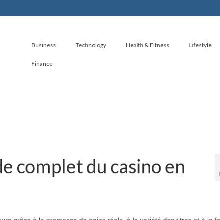
Business
Technology
Health & Fitness
Lifestyle
Finance
de complet du casino en