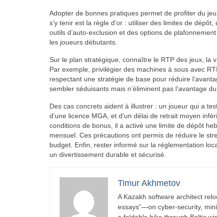
Adopter de bonnes pratiques permet de profiter du jeu
s’y tenir est la règle d’or : utiliser des limites de dé
outils d’auto-exclusion et des options de plafonnemen
les joueurs débutants.
Sur le plan stratégique, connaître le RTP des jeux, la v
Par exemple, privilégier des machines à sous avec RTP
respectant une stratégie de base pour réduire l’avant
sembler séduisants mais n’éliminent pas l’avantage du
Des cas concrets aident à illustrer : un joueur qui a t
d’une licence MGA, et d’un délai de retrait moyen infé
conditions de bonus, il a activé une limite de dépôt h
mensuel. Ces précautions ont permis de réduire le stre
budget. Enfin, rester informé sur la réglementation lo
un divertissement durable et sécurisé.
Timur Akhmetov
A Kazakh software architect relo
essays”—on cyber-security, minima
a foldable bike through Baltic wi