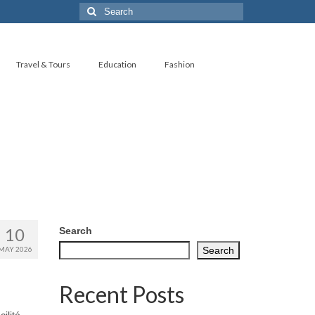
Search
for:
Travel & Tours
Education
Fashion
10
Search
MAY 2026
Search
Recent Posts