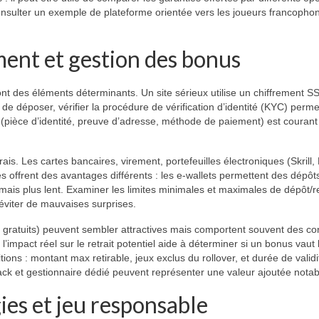
consulter un exemple de plateforme orientée vers les joueurs francophon
ment et gestion des bonus
ont des éléments déterminants. Un site sérieux utilise un chiffrement S
de déposer, vérifier la procédure de vérification d’identité (KYC) perme
ts (pièce d’identité, preuve d’adresse, méthode de paiement) est courant 
ais. Les cartes bancaires, virement, portefeuilles électroniques (Skrill, 
s offrent des avantages différents : les e-wallets permettent des dépôt
 mais plus lent. Examiner les limites minimales et maximales de dépôt/re
 éviter de mauvaises surprises.
 gratuits) peuvent sembler attractives mais comportent souvent des co
l’impact réel sur le retrait potentiel aide à déterminer si un bonus vaut 
ions : montant max retirable, jeux exclus du rollover, et durée de validi
ck et gestionnaire dédié peuvent représenter une valeur ajoutée notab
ies et jeu responsable