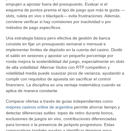
empujen a apostar fuera del presupuesto. Evaluar si el
esquema de puntos premia el tipo de juego que más te gusta —
slots, ruleta en vivo o blackjack— evita frustraciones. Además,
conviene verificar si hay comisiones por inactividad o por
métodos de pago específicos.
Una estrategia básica pero efectiva de gestión de banca
consiste en fijar un presupuesto semanal o mensual e
implementar límites de depósito en la cuenta del casino. Dividir
el saldo en sesiones y apostar un pequeño porcentaje por
ronda mejora la sostenibilidad del juego, especialmente en slots
de alta
volatilidad
. Alternar títulos con RTP competitivo y
volatilidad media puede suavizar picos de varianza, ayudando a
cumplir con requisitos de apuesta sin sacrificar el control
financiero. La disciplina es una ventaja matemática cuando se
aplica de manera constante.
Comparar ofertas a través de guías independientes como
mejores casinos online de argentina
permite ahorrar tiempo y
detectar diferencias sutiles: topes de retiro durante bonos,
exclusiones de juegos en vivo, contribuciones diferenciadas
para torneos o la presencia de jackpots progresivos. Estas
comparativas también ayudan a identificar términos poco