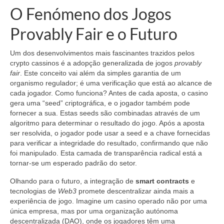
O Fenómeno dos Jogos
Provably Fair e o Futuro
Um dos desenvolvimentos mais fascinantes trazidos pelos
crypto cassinos é a adopção generalizada de jogos
provably
fair
. Este conceito vai além da simples garantia de um
organismo regulador; é uma verificação que está ao alcance de
cada jogador. Como funciona? Antes de cada aposta, o casino
gera uma “seed” criptográfica, e o jogador também pode
fornecer a sua. Estas seeds são combinadas através de um
algoritmo para determinar o resultado do jogo. Após a aposta
ser resolvida, o jogador pode usar a seed e a chave fornecidas
para verificar a integridade do resultado, confirmando que não
foi manipulado. Esta camada de transparência radical está a
tornar-se um esperado padrão do setor.
Olhando para o futuro, a integração de
smart contracts
e
tecnologias de
Web3
promete descentralizar ainda mais a
experiência de jogo. Imagine um casino operado não por uma
única empresa, mas por uma organização autónoma
descentralizada (DAO), onde os jogadores têm uma