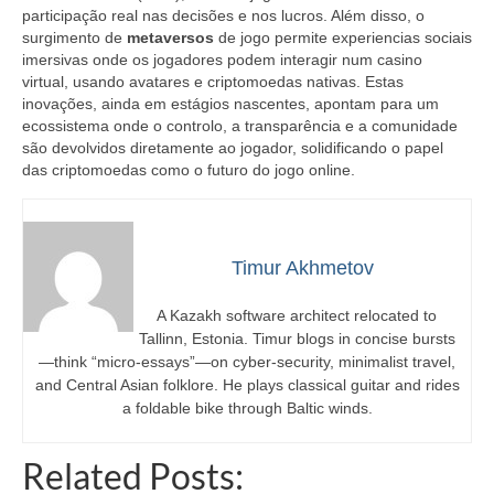
participação real nas decisões e nos lucros. Além disso, o
surgimento de
metaversos
de jogo permite experiencias sociais
imersivas onde os jogadores podem interagir num casino
virtual, usando avatares e criptomoedas nativas. Estas
inovações, ainda em estágios nascentes, apontam para um
ecossistema onde o controlo, a transparência e a comunidade
são devolvidos diretamente ao jogador, solidificando o papel
das criptomoedas como o futuro do jogo online.
Timur Akhmetov
A Kazakh software architect relocated to
Tallinn, Estonia. Timur blogs in concise bursts
—think “micro-essays”—on cyber-security, minimalist travel,
and Central Asian folklore. He plays classical guitar and rides
a foldable bike through Baltic winds.
Related Posts: