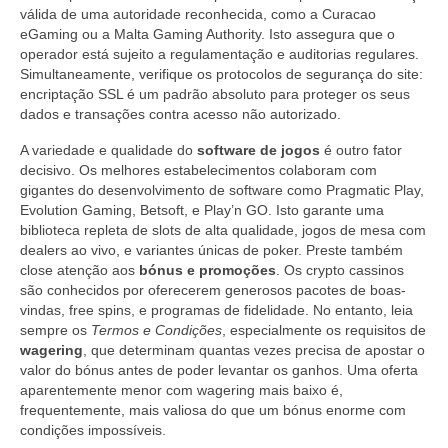
válida de uma autoridade reconhecida, como a Curacao
eGaming ou a Malta Gaming Authority. Isto assegura que o
operador está sujeito a regulamentação e auditorias regulares.
Simultaneamente, verifique os protocolos de segurança do site:
encriptação SSL é um padrão absoluto para proteger os seus
dados e transações contra acesso não autorizado.
A variedade e qualidade do
software de jogos
é outro fator
decisivo. Os melhores estabelecimentos colaboram com
gigantes do desenvolvimento de software como Pragmatic Play,
Evolution Gaming, Betsoft, e Play’n GO. Isto garante uma
biblioteca repleta de slots de alta qualidade, jogos de mesa com
dealers ao vivo, e variantes únicas de poker. Preste também
close atenção aos
bónus e promoções
. Os crypto cassinos
são conhecidos por oferecerem generosos pacotes de boas-
vindas, free spins, e programas de fidelidade. No entanto, leia
sempre os
Termos e Condições
, especialmente os requisitos de
wagering
, que determinam quantas vezes precisa de apostar o
valor do bónus antes de poder levantar os ganhos. Uma oferta
aparentemente menor com wagering mais baixo é,
frequentemente, mais valiosa do que um bónus enorme com
condições impossíveis.