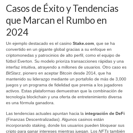
Casos de Éxito y Tendencias
que Marcan el Rumbo en
2024
Un ejemplo destacado es el casino
Stake.com
, que se ha
convertido en un gigante global gracias a su enfoque en
criptomonedas y patrocinios de alto perfil, como el equipo de
fútbol Everton. Su modelo prioriza transacciones rápidas y una
interfaz intuitiva, atrayendo a millones de usuarios. Otro caso es
BitStarz
, pionero en aceptar Bitcoin desde 2014, que ha
mantenido su liderazgo mediante un portafolio de más de 3,000
juegos y un programa de fidelidad que premia a los jugadores
activos. Estas plataformas demuestran que la combinación de
tecnología blockchain y una oferta de entretenimiento diversa
es una fórmula ganadora.
Las tendencias actuales apuntan hacia la
integración de DeFi
(Finanzas Descentralizadas). Algunos casinos están
incorporando staking, donde los usuarios pueden bloquear sus
cripto para ganar intereses mientras juegan. Los
NFTs
también