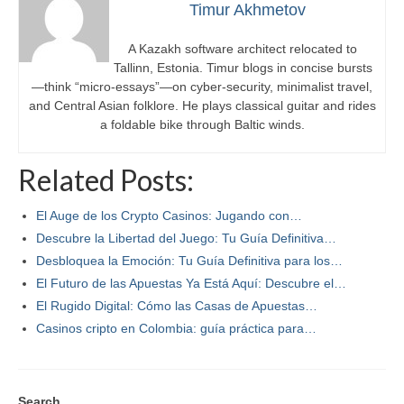
Timur Akhmetov
A Kazakh software architect relocated to
Tallinn, Estonia. Timur blogs in concise bursts
—think “micro-essays”—on cyber-security, minimalist travel,
and Central Asian folklore. He plays classical guitar and rides
a foldable bike through Baltic winds.
Related Posts:
El Auge de los Crypto Casinos: Jugando con…
Descubre la Libertad del Juego: Tu Guía Definitiva…
Desbloquea la Emoción: Tu Guía Definitiva para los…
El Futuro de las Apuestas Ya Está Aquí: Descubre el…
El Rugido Digital: Cómo las Casas de Apuestas…
Casinos cripto en Colombia: guía práctica para…
Search