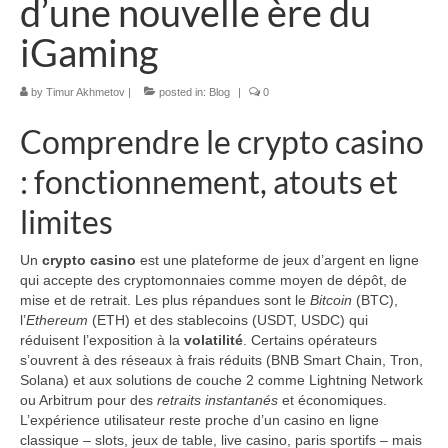
d’une nouvelle ère du
iGaming
by
Timur Akhmetov
|
posted in:
Blog
|
0
Comprendre le crypto casino
: fonctionnement, atouts et
limites
Un
crypto casino
est une plateforme de jeux d’argent en ligne
qui accepte des cryptomonnaies comme moyen de dépôt, de
mise et de retrait. Les plus répandues sont le
Bitcoin
(BTC),
l’
Ethereum
(ETH) et des stablecoins (USDT, USDC) qui
réduisent l’exposition à la
volatilité
. Certains opérateurs
s’ouvrent à des réseaux à frais réduits (BNB Smart Chain, Tron,
Solana) et aux solutions de couche 2 comme Lightning Network
ou Arbitrum pour des
retraits instantanés
et économiques.
L’expérience utilisateur reste proche d’un casino en ligne
classique – slots, jeux de table, live casino, paris sportifs – mais