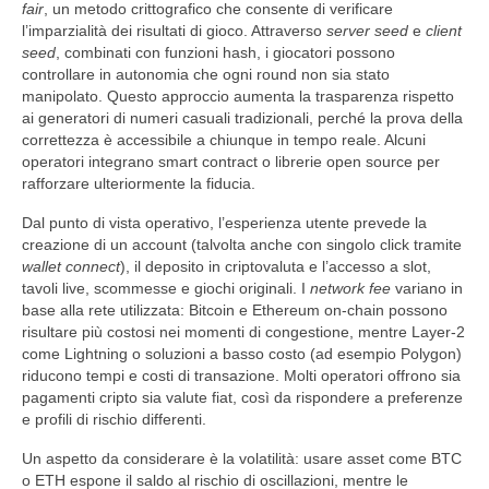
fair
, un metodo crittografico che consente di verificare
l’imparzialità dei risultati di gioco. Attraverso
server seed
e
client
seed
, combinati con funzioni hash, i giocatori possono
controllare in autonomia che ogni round non sia stato
manipolato. Questo approccio aumenta la trasparenza rispetto
ai generatori di numeri casuali tradizionali, perché la prova della
correttezza è accessibile a chiunque in tempo reale. Alcuni
operatori integrano smart contract o librerie open source per
rafforzare ulteriormente la fiducia.
Dal punto di vista operativo, l’esperienza utente prevede la
creazione di un account (talvolta anche con singolo click tramite
wallet connect
), il deposito in criptovaluta e l’accesso a slot,
tavoli live, scommesse e giochi originali. I
network fee
variano in
base alla rete utilizzata: Bitcoin e Ethereum on-chain possono
risultare più costosi nei momenti di congestione, mentre Layer-2
come Lightning o soluzioni a basso costo (ad esempio Polygon)
riducono tempi e costi di transazione. Molti operatori offrono sia
pagamenti cripto sia valute fiat, così da rispondere a preferenze
e profili di rischio differenti.
Un aspetto da considerare è la volatilità: usare asset come BTC
o ETH espone il saldo al rischio di oscillazioni, mentre le