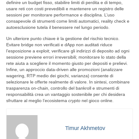
definire un budget fisso, stabilire limiti di perdita e di tempo,
usare reti con costi prevedibili e mantenere un registro delle
sessioni per monitorare performance e disciplina. L’uso
consapevole di strumenti come limiti automatici, reality check e
autoesclusione tutela il benessere nel lungo periodo.
Un ulteriore punto chiave è la gestione del rischio tecnico.
Evitare bridge non verificati e dApp non auditati riduce
l’esposizione a exploit; verificare gli indirizzi di deposito ad ogni
sessione previene errori irreversibili; monitorare lo stato della
rete aiuta a scegliere il momento giusto per depositi e prelievi.
Infine, un approccio data-driven alle promozioni (analizzare
wagering, RTP medio dei giochi, varianza) consente di
selezionare le offerte realmente di valore. In sintesi, combinare
trasparenza on-chain, controllo del bankroll e strumenti di
responsabilità crea un vantaggio sostenibile per chi desidera
sfruttare al meglio l’ecosistema
crypto
nel gioco online.
Timur Akhmetov