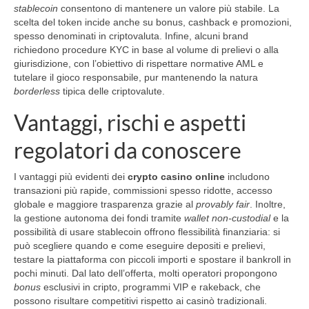
stablecoin
consentono di mantenere un valore più stabile. La
scelta del token incide anche su bonus, cashback e promozioni,
spesso denominati in criptovaluta. Infine, alcuni brand
richiedono procedure KYC in base al volume di prelievi o alla
giurisdizione, con l’obiettivo di rispettare normative AML e
tutelare il gioco responsabile, pur mantenendo la natura
borderless
tipica delle criptovalute.
Vantaggi, rischi e aspetti
regolatori da conoscere
I vantaggi più evidenti dei
crypto casino online
includono
transazioni più rapide, commissioni spesso ridotte, accesso
globale e maggiore trasparenza grazie al
provably fair
. Inoltre,
la gestione autonoma dei fondi tramite
wallet non-custodial
e la
possibilità di usare stablecoin offrono flessibilità finanziaria: si
può scegliere quando e come eseguire depositi e prelievi,
testare la piattaforma con piccoli importi e spostare il bankroll in
pochi minuti. Dal lato dell’offerta, molti operatori propongono
bonus
esclusivi in cripto, programmi VIP e rakeback, che
possono risultare competitivi rispetto ai casinò tradizionali.