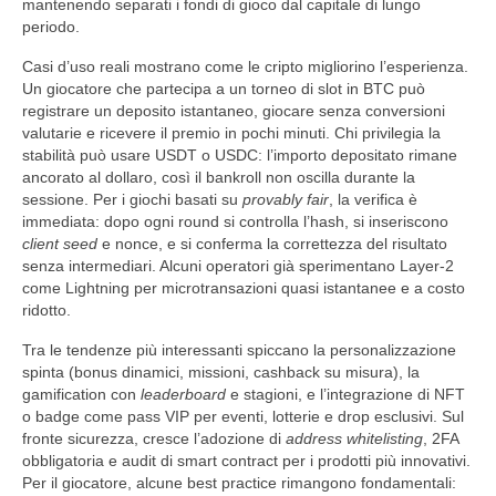
mantenendo separati i fondi di gioco dal capitale di lungo
periodo.
Casi d’uso reali mostrano come le cripto migliorino l’esperienza.
Un giocatore che partecipa a un torneo di slot in BTC può
registrare un deposito istantaneo, giocare senza conversioni
valutarie e ricevere il premio in pochi minuti. Chi privilegia la
stabilità può usare USDT o USDC: l’importo depositato rimane
ancorato al dollaro, così il bankroll non oscilla durante la
sessione. Per i giochi basati su
provably fair
, la verifica è
immediata: dopo ogni round si controlla l’hash, si inseriscono
client seed
e nonce, e si conferma la correttezza del risultato
senza intermediari. Alcuni operatori già sperimentano Layer-2
come Lightning per microtransazioni quasi istantanee e a costo
ridotto.
Tra le tendenze più interessanti spiccano la personalizzazione
spinta (bonus dinamici, missioni, cashback su misura), la
gamification con
leaderboard
e stagioni, e l’integrazione di NFT
o badge come pass VIP per eventi, lotterie e drop esclusivi. Sul
fronte sicurezza, cresce l’adozione di
address whitelisting
, 2FA
obbligatoria e audit di smart contract per i prodotti più innovativi.
Per il giocatore, alcune best practice rimangono fondamentali: