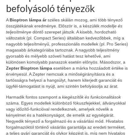
befolyásoló tényezők
A
Bioptron lámpa ár
széles skálán mozog, ami több tényező
összjátékának eredménye. Először is, a készülék
modellje és
teljesítménye
döntő szerepet játszik. A kisebb, hordozható
változatok (pl. Compact Series) általában kedvezőbbek, míg a
nagyobb teljesítményű, professzionális modellek (pl. Pro Series)
magasabb árkategóriába tartoznak. A nagyobb teljesítmény
gyorsabb és mélyebb szöveti hatást tesz lehetővé, ami
különösen komolyabb panaszok esetén előnyös. Másodszor, a
Zepter Bioptron lámpa
esetében a márka hozzáadott értéke is
érvényesül. A Zepter nemcsak a minőségirányításra és a
tartósságra helyezi a hangsúlyt, hanem kiterjedt garanciát és
ügyfél-támogatást is nyújt, ami szintén befolyásolja az árat.
Harmadik fontos szempont a
kiegészítők és funkcionalitások
száma. Egyes modellek különböző fókuszfejekkel, állványokkal
vagy időzítő-funkcióval rendelkeznek, amelyek növelik a
kényelmet és a hatékonyságot, de emelik az egységárát.
Negyedik tényező a forgalmazó és a vásárlási mód. Hivatalos
forgalmazóktól történő vásárlás garantálja az eredeti terméket,
a teljes gyári garanciát és olykor képzést is, míg nem hivatalos