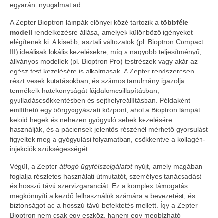
egyaránt nyugalmat ad.
A Zepter Bioptron lámpák előnyei közé tartozik a
többféle
modell
rendelkezésre állása, amelyek különböző igényeket
elégítenek ki. A kisebb, asztali változatok (pl. Bioptron Compact
III) ideálisak lokális kezelésekre, míg a nagyobb teljesítményű,
állványos modellek (pl. Bioptron Pro) testrészek vagy akár az
egész test kezelésére is alkalmasak. A Zepter rendszeresen
részt vesek kutatásokban, és számos tanulmány igazolja
termékeik hatékonyságát fájdalomcsillapításban,
gyulladáscsökkentésben és sejthelyreállításban. Példaként
említhető egy bőrgyógyászati központ, ahol a Bioptron lámpát
keloid hegek és nehezen gyógyuló sebek kezelésére
használják, és a páciensek jelentős részénél mérhető gyorsulást
figyeltek meg a gyógyulási folyamatban, csökkentve a kollagén-
injekciók szükségességét.
Végül, a Zepter
átfogó ügyfélszolgálatot
nyújt, amely magában
foglalja részletes használati útmutatót, személyes tanácsadást
és hosszú távú szervizgaranciát. Ez a komplex támogatás
megkönnyíti a kezdő felhasználók számára a bevezetést, és
biztonságot ad a hosszú távú befektetés mellett. Így a Zepter
Bioptron nem csak egy eszköz, hanem egy megbízható