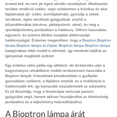
érzetet kelt, és nem jár égési sérülés veszélyével. Alkalmazási
területe rendkívül széles: segít csökkenteni a krónikus és akut
fájdalmakat (pl. ízületi, izomfájdalmak), gyorsítja a sebek,
sérülések, égési sérülések gyógyulását, enyhíti a
bőrproblémákat (ekcéma, pikkelysömör, akné), és még a
sportteljesítmény javításában is hatékony. Otthoni használata
egyszerű, és számos klinikai vizsgálat alátámasztja
hatékonyságát. Érdemes megemlíteni, hogy a
Bioptron,Bioptron
lámpa,Bioptron lámpa ár,Zepter Bioptron lámpa,Bioptron lampa
kategóriában több modell is elérhető, így mindenki találhat az
igényeinek megfelelő eszközt.
Egy érdekes valós példa egy atlétáról, aki térdsérülés után a
hagyományos rehabilitáció mellett rendszeresen használta a
Bioptron lámpát. A kezelések következtében a gyulladás
gyorsabban csökkent, a fájdalom enyhült, és a mobilizáció is
hatékonyabb lett, így hamarabb visszatérhetett az edzésekre.
Ez jól illusztrálja, hogy a fényterápia nemcsak passzív
gyógyulást segít, hanem aktívan hozzájárulhat az életminőség
javításához és a teljesítmény helyreállításához.
A Bioptron lámpa árát