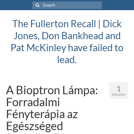
Search
for:
The Fullerton Recall | Dick
Jones, Don Bankhead and
Pat McKinley have failed to
lead.
A Bioptron Lámpa:
1
AUG 2025
Forradalmi
Fényterápia az
Egészséged