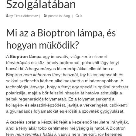
Szolgálatában
by
Timur Akhmetov
|
posted in:
Blog
|
0
Mi az a Bioptron lámpa, és
hogyan működik?
A
Bioptron lámpa
egy innovatív, világszerte elismert
fényterápiás eszköz, amely polikrómát, polarizált lágy fényt
bocsát ki. A hagyományos lézerterápiákkal ellentétben a
Bioptron
nem koherens
fényt használ, így biztonságosabb és
sokkal szélesebb körben alkalmazható a mindennapokban. A
technológia lényege, hogy a fényt egy speciális optikai rendszer
polarizálja, majd a bőr felszíni rétegén át hatolva stimulálja a
sejtek regenerációs folyamatait. Ez a folyamat serkenti a
kollagén- és elasztinképződést, javítja a vérkeringést, csökkenti
a gyulladásos folyamatokat és erősíti a szövetek gyógyulását.
A kezelés során a készülék fejét a kezelendő területre irányítják,
ahol a fény akár több centiméter mélységig is hatol. A Bioptron
fény
nem termikus hatású
, vagyis nem melegít, így kellemes