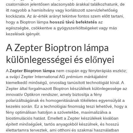
csatornákon jelentősen alacsonyabb árakkal találkozhatunk, de
itt nagyobb a hamisítvány vagy korlátozott szervizlehetőség
kockázata. Az ár-érték arányt tekintve fontos szem előtt tartani,
hogy a Bioptron lámpa
hosszú távú befektetés
az
egészségbe, csökkentve a gyógyszerköltségeket vagy más
kezelések igényét.
A Zepter Bioptron lámpa
különlegességei és előnyei
A
Zepter Bioptron lámpa
nem csupán egy fényterápiás eszköz;
a svájci Zepter International AG
prémium márkájaként
kiemelkedő minőségű, orvosilag tanúsított technológiát kínál. A
Zepter által forgalmazott Bioptron készülékek különlegessége az
innovatív Optikron rendszer, amely biztosítja a fény
polarizáltságának és homogenitásának tökéletes egyensúlyát a
kezelés során. Ez a technológiai finomság teszi lehetővé, hogy a
fény optimálisan hatoljon a szövetekbe, maximalizálva a
biostimulációs hatást. Emellett a Zepter készülékek kiválóan
épített minőségűek
, tartós anyagokból készülnek, és hosszú
élettartamra terveztek, ami otthoni és szakmai használatban