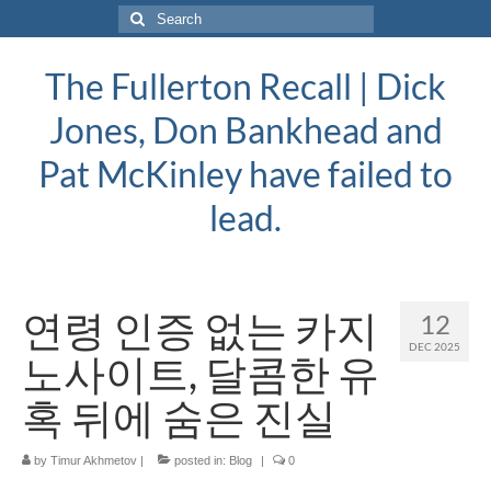
Search
for:
The Fullerton Recall | Dick
Jones, Don Bankhead and
Pat McKinley have failed to
lead.
연령 인증 없는 카지
12
DEC 2025
노사이트, 달콤한 유
혹 뒤에 숨은 진실
by
Timur Akhmetov
|
posted in:
Blog
|
0