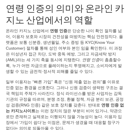
연령 인증의 의미와 온라인 카
지노 산업에서의 역할
온라인 카지노 산업에서
연령 인증
은 단순한 나이 확인 절차를 넘
어, 이용자 보호와 시장의 건전성을 떠받치는 핵심 안전장치다. 플
랫폼은 보통 신분증, 생년월일, 주소 증빙 등 KYC(Know Your
Customer) 절차를 통해 성인 여부와 본인 임을 확인한다. 이 과정
은 미성년자 접근 차단, 도박 중독 예방, 그리고 자금세탁 방지
(AML)라는 세 가지 축을 동시에 지탱한다.
연령 인증
이 촘촘할수
록, 누가 어떤 자금으로 플레이하는지 투명해지고, 소비자에게 발
생할 수 있는 금전적·정서적 피해를 줄일 수 있다.
일부 이용자는 “빠른 가입” 혹은 “신원 제출 없는 편의”를 이유로
인증 없는 환경을 선호한다. 그러나 신원 검증이 생략된 구조는 결
국 책임의 주체가 사라진다. 정식 라이선스를 받은 사업자는 감독
기관의 규정을 따르며, 분쟁 조정, 환불 정책, 자금 분리 보관, 공정
성 검증(RNG 인증) 같은 보호 장치를 갖춘다. 반대로
연령 인증 없
는 카지노사이트
는 이런 장치의 많은 부분이 비어 있거나, 약관으
로만 존재하고 실제로는 이행되지 않을 가능성이 높다. 이용자 입
장에서 ‘가입이 쉽다’는 이점은, 문제가 생겼을 때 대응할 창구가
없다는 의미로 되돌아올 수 있다.