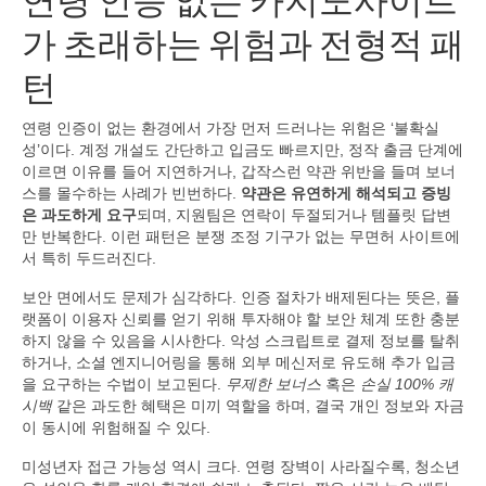
가 초래하는 위험과 전형적 패
턴
연령 인증이 없는 환경에서 가장 먼저 드러나는 위험은 ‘불확실
성’이다. 계정 개설도 간단하고 입금도 빠르지만, 정작 출금 단계에
이르면 이유를 들어 지연하거나, 갑작스런 약관 위반을 들며 보너
스를 몰수하는 사례가 빈번하다.
약관은 유연하게 해석되고 증빙
은 과도하게 요구
되며, 지원팀은 연락이 두절되거나 템플릿 답변
만 반복한다. 이런 패턴은 분쟁 조정 기구가 없는 무면허 사이트에
서 특히 두드러진다.
보안 면에서도 문제가 심각하다. 인증 절차가 배제된다는 뜻은, 플
랫폼이 이용자 신뢰를 얻기 위해 투자해야 할 보안 체계 또한 충분
하지 않을 수 있음을 시사한다. 악성 스크립트로 결제 정보를 탈취
하거나, 소셜 엔지니어링을 통해 외부 메신저로 유도해 추가 입금
을 요구하는 수법이 보고된다.
무제한 보너스
혹은
손실 100% 캐
시백
같은 과도한 혜택은 미끼 역할을 하며, 결국 개인 정보와 자금
이 동시에 위험해질 수 있다.
미성년자 접근 가능성 역시 크다. 연령 장벽이 사라질수록, 청소년