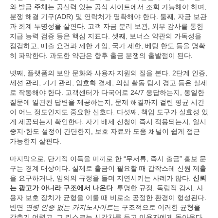
와 발급 주체는 공신력 있는 공식 사이트에서 조회 가능해야 하며,
분쟁 해결 기구(ADR) 및 연락처가 명확해야 한다. 둘째, 자금 보관
과 회계 투명성을 살핀다. 고객 자금 분리 보관, 외부 감사를 통한
지급 능력 검증 등은 핵심 지표다. 셋째, 보너스 약관의 가독성을
점검하고, 매출 요건과 제한 게임, 국가 제한, 베팅 한도 등을 명확
히 파악한다. 과도한 약관은 향후 출금 분쟁의 출발점이 된다.
넷째, 플랫폼의 보안 문화와 사용자 지원의 질을 본다. 2단계 인증,
세션 관리, 기기 관리, 암호화 결제, 의심 활동 탐지 경고 등은 실제
로 작동해야 한다. 고객센터가 다국어로 24/7 응답하는지, 동일한
질문에 일관된 답변을 제공하는지, 문제 해결까지 걸린 평균 시간
이 어느 정도인지도 중요한 신호다. 다섯째, 책임 도구가 실효성 있
게 제공되는지 확인한다. 자기 배제 신청이 즉시 적용되는지, 일시
중지·한도 설정이 간단한지, 보호 자료와 도움 채널이 쉽게 접근
가능한지 살핀다.
마지막으로, 단기적 이득을 미끼로 한 “무서류, 즉시 출금” 홍보 문
구는 경계 대상이다. 실제로 출금이 필요할 때 갑작스레 신원 제출
을 요구하거나, 임의의 규정을 들며 지연시키는 사례가 많다.
신뢰
는 광고가 아니라 구조에서 나온다
. 투명한 규정, 독립적 감시, 사
용자 보호 장치가 균형을 이룰 때 비로소 공정한 환경이 형성된다.
반면
연령 인증 없는 카지노사이트
는 구조적으로 이러한 균형을
갖추기 어렵고, 그 리스크는 시간차를 두고 이용자에게 돌아온다.