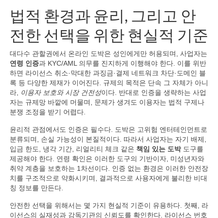
법적 환경과 윤리, 그리고 안
전한 선택을 위한 현실적 기준
대다수 관할권에서 온라인 도박은 성인에게만 허용되며, 사업자는
연령 인증
과 KYC/AML 의무를 진지하게 이행해야 한다. 이를 위반
하면 라이선스 취소·막대한 과징금·결제 네트워크 차단·도메인 블
록 등 다양한 제재가 이어진다. 규제의 목적은 단속 그 자체가 아니
라,
이용자 보호와 시장 건전성
이다. 반대로 인증을 생략하는 사업
자는 규제망 바깥에 머물며, 문제가 생겨도 이용자는 법적 구제나
분쟁 조정을 받기 어렵다.
윤리적 관점에서도 인증은 필수다. 도박은 고위험 엔터테인먼트로
분류되며, 손실 가능성이 본질적이다. 따라서 사업자는 자기 배제,
입금 한도, 냉각 기간, 리얼리티 체크 같은
책임 있는 도박
도구를
제공해야 한다. 연령 확인은 이러한 도구의 기반이자, 미성년자와
취약 계층을 보호하는 1차선이다. 인증 없는 환경은 이러한 안전장
치를 구조적으로 약화시키며, 결과적으로 사용자에게 불리한 비대
칭 정보를 만든다.
안전한 선택을 위해서는 몇 가지 현실적 기준이 유용하다. 첫째, 라
이선스의 실재성과 감독기관의 신뢰도를 확인한다. 라이선스 번호