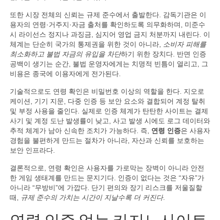
또한 시장 전체의 신뢰는 규제 준수에서 출발한다. 감독기관은 이
용자의 연령·거주지·자금 출처를 확인하도록 의무화하며, 미준수
시 라이선스 정지나 과징금, 심지어 영업 금지 처분까지 내린다. 이
체계는 단순히 국가의 통제권을 위한 것이 아니라,
소비자 피해를
최소화하고 불법 자금의 유입을 차단
하기 위한 장치다. 반면 인증
공백이 생기는 순간, 불법 운영자에게는 치명적 빈틈이 열리고, 그
비용은 종국에 이용자에게 전가된다.
기술적으로도 연령 확인은 비밀번호 이상의 역할을 한다. 지오로
케이션, 기기 지문, 다중 인증 등 보안 요소와 결합되어 계정 탈취
및 부정 사용을 줄인다. 실제로 인증 체계가 탄탄한 사이트는 결제
사기 및 계정 도난 발생률이 낮고, 사고 발생 시에도 로그 데이터와
추적 체계가 남아 신속한 조치가 가능하다. 즉,
연령 인증
은 사용자
경험을 불편하게 만드는 절차가 아니라, 자산과 신뢰를 보호하는
보안 인프라다.
결론적으로, 연령 확인은 사용자를 가로막는 장벽이 아니라 안전
한 게임 생태계를 만드는 문지기다. 인증이 없다는 것은 “자유”가
아니라 “무방비”에 가깝다. 단기 편의와 장기 리스크를 저울질할
때,
규제 준수의 가치는 시간이 지날수록 더 커진다
.
연령 인증 없는 카지노사이트