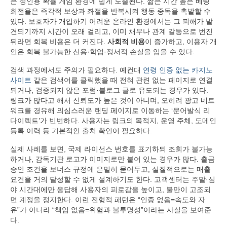
은 성인용 확률 게임 환경에 쉽게 노출된다. 짧은 시간 높은 베팅
회전율은 즉각적 보상과 좌절을 반복시켜 행동 중독을 촉발할 수
있다. 보호자가 개입하기 어려운 온라인 환경에서는 그 피해가 발
견되기까지 시간이 오래 걸리고, 이미 채무나 관계 갈등으로 번진
뒤라면 회복 비용은 더 커진다.
사회적 비용
이 증가하고, 이용자 개
인은 회복 불가능한 신용·학업·정서적 손실을 입을 수 있다.
검색 과정에서도 주의가 필요하다. 예컨대
연령 인증 없는 카지노
사이트
같은 검색어를 클릭했을 때 전혀 관련 없는 페이지로 연결
되거나, 검증되지 않은 포럼·블로그 글로 유도되는 경우가 있다.
링크가 많다고 해서 신뢰도가 높은 것이 아니며, 오히려 광고 네트
워크를 경유해 의심스러운 랜딩 페이지로 이동하는 ‘문어발식 리
다이렉트’가 빈번하다. 사용자는 링크의 목적지, 운영 주체, 도메인
등록 이력 등 기본적인 출처 확인이 필요하다.
실제 사례를 보면, 국제 라이선스 번호를 표기하되 조회가 불가능
하거나, 감독기관 로고가 이미지로만 붙어 있는 경우가 많다. 출금
승인 조건을 보너스 규정에 은밀히 묻어두고, 실질적으로는 매출
요건을 거의 달성할 수 없게 설계하기도 한다. 고객센터는 주말·심
야 시간대에만 응답해 사용자의 피로감을 높이고, 불만이 고조되
면 계정을 정지한다. 이런 전형적 패턴은 “인증 없음=속도와 자
유”가 아니라 “책임 없음=위험과 불투명성”이라는 사실을 보여준
다.