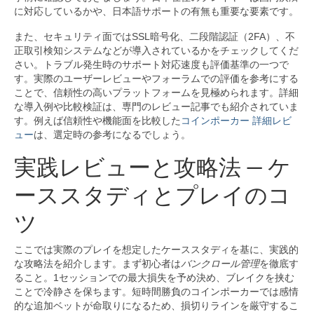
に対応しているかや、日本語サポートの有無も重要な要素です。
また、セキュリティ面ではSSL暗号化、二段階認証（2FA）、不
正取引検知システムなどが導入されているかをチェックしてくだ
さい。トラブル発生時のサポート対応速度も評価基準の一つで
す。実際のユーザーレビューやフォーラムでの評価を参考にする
ことで、信頼性の高いプラットフォームを見極められます。詳細
な導入例や比較検証は、専門のレビュー記事でも紹介されていま
す。例えば信頼性や機能面を比較した
コインポーカー 詳細レビ
ュー
は、選定時の参考になるでしょう。
実践レビューと攻略法 — ケ
ーススタディとプレイのコ
ツ
ここでは実際のプレイを想定したケーススタディを基に、実践的
な攻略法を紹介します。まず初心者は
バンクロール管理
を徹底す
ること。1セッションでの最大損失を予め決め、ブレイクを挟む
ことで冷静さを保ちます。短時間勝負のコインポーカーでは感情
的な追加ベットが命取りになるため、損切りラインを厳守するこ