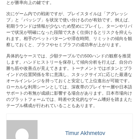
とが勝率向上の鍵です。
次にゲーム内での戦術ですが、プレイスタイルは「アグレッシ
ブ」と「パッシブ」を状況で使い分けるのが有効です。例えば、
初期ラウンドは情報が少ないため堅めにプレイし、ターンやリバ
ーで状況が明確になった段階で大きく仕掛けるとリスクを抑えら
れます。相手のベットパターンや滞在時間、リミットの傾向を観
察しておくと、ブラフやセミブラフの成功率が上がります。
具体的なケースでは、少額テーブルでの500ハンドの観察を推奨
します。ハンドヒストリーを保存して傾向分析を行えば、自分の
勝ち筋や改善点が見えてきます。トーナメントではボタンとブラ
インドの位置関係を常に意識し、スタックサイズに応じた最適な
オールインレンジを持っておくと安定して上位進出が可能です。
ローカルな利用シーンとしては、深夜帯のプレイヤー層や日本語
サポートの有無が成績に影響する場合があります。日本市場向け
のプラットフォームでは、時差や文化的なゲーム嗜好を踏まえた
テーブル構成が行われていることもあります。
Timur Akhmetov