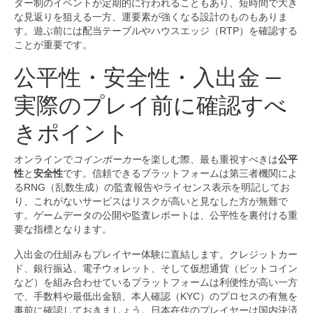
ダー制のイベントが定期的に行われることもあり、短時間で大き
な見返りを狙える一方、運要素が強くなる設計のものもありま
す。遊ぶ前には配当テーブルやハウスエッジ（RTP）を確認する
ことが重要です。
公平性・安全性・入出金 —
実際のプレイ前に確認すべ
きポイント
オンラインで
コインポーカー
を楽しむ際、最も重視すべきは
公平
性
と
安全性
です。信頼できるプラットフォームは第三者機関によ
るRNG（乱数生成）の監査報告やライセンス表示を明記してお
り、これがないサービスはリスクが高いと見なした方が無難で
す。ゲームデータの公開や監査レポートは、公平性を裏付ける重
要な指標となります。
入出金の仕組みもプレイヤー体験に直結します。クレジットカー
ド、銀行振込、電子ウォレット、そして仮想通貨（ビットコイン
など）を組み合わせているプラットフォームは利便性が高い一方
で、手数料や最低出金額、本人確認（KYC）のプロセスの有無を
事前に確認しておきましょう。日本在住のプレイヤーは国内決済