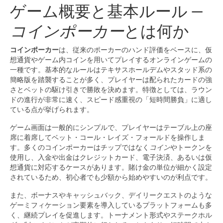
ゲーム概要と基本ルール —
コインポーカー
とは何か
コインポーカー
は、従来のポーカーのハンド評価をベースに、仮
想通貨やゲーム内コインを用いてプレイするオンラインゲームの
一種です。基本的なルールはテキサスホールデムやスタッド系の
簡略版を踏襲することが多く、プレイヤーは配られたカードの強
さとベットの駆け引きで勝敗を決めます。特徴としては、ラウン
ドの進行が非常に速く、スピード感重視の「短時間勝負」に適し
ている点が挙げられます。
ゲーム画面は一般的にシンプルで、プレイヤーはテーブル上の座
席に着席してベット・コール・レイズ・フォールドを操作しま
す。多くのコインポーカーはチップではなく
コイン
やトークンを
使用し、入金や出金はクレジットカード、電子決済、あるいは仮
想通貨に対応するケースがあります。賭け金の単位が細かく設定
されているため、初心者でも少額から始めやすいのが利点です。
また、ボーナスやキャッシュバック、デイリークエストのような
ゲーミフィケーション要素を導入しているプラットフォームも多
く、継続プレイを促進します。トーナメント形式やステークホル