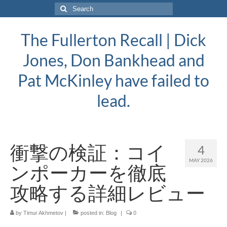
Search
for:
The Fullerton Recall | Dick
Jones, Don Bankhead and
Pat McKinley have failed to
lead.
衝撃の検証：コイ
4
MAY 2026
ンポーカーを徹底
攻略する詳細レビュー
by
Timur Akhmetov
|
posted in:
Blog
|
0