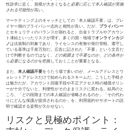
性訴求に近く、規模が大きくなると
必要に応じて本人確認が実施
される可能性
が高い。
マーケティング上のキャッチとしての「本人確認不要」は、プレ
イヤー側のプライバシー志向と相性が良い。だが、
プライバシー
とセキュリティのバランスが崩れると、出金トラブルやアカウン
ト凍結といったリスクが増す。多くの国・地域で
オンラインカジ
ノ
は法規制の対象であり、ライセンスの有無や発行管轄、遵守し
ている基準は千差万別だ。広告に記された「不要」という文言だ
けで判断するのではなく、
どの範囲まで不要なのか
、
どの条件か
ら必要になるのか
を把握しておくことが重要となる。
また、
本人確認不要
をうたう場で多いのが、メールアドレスとウ
ォレットアドレスだけで始められるスキームだ。こうした手軽さ
は魅力だが、アカウント回復手段や不正アクセス時の補償ポリシ
ーが十分でないと、利便性がそのままリスクに変わる。結局のと
ころ、「どの段階までの本人確認が省略されるのか」「その代わ
りにどんな保護が提供されるのか」を、利用規約やサポートの説
明で確認する姿勢が欠かせない。
リスクと見極めポイント：