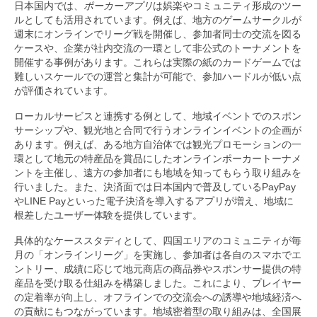
日本国内では、
ポーカーアプリ
は娯楽やコミュニティ形成のツー
ルとしても活用されています。例えば、地方のゲームサークルが
週末にオンラインでリーグ戦を開催し、参加者同士の交流を図る
ケースや、企業が社内交流の一環として非公式のトーナメントを
開催する事例があります。これらは実際の紙のカードゲームでは
難しいスケールでの運営と集計が可能で、参加ハードルが低い点
が評価されています。
ローカルサービスと連携する例として、地域イベントでのスポン
サーシップや、観光地と合同で行うオンラインイベントの企画が
あります。例えば、ある地方自治体では観光プロモーションの一
環として地元の特産品を賞品にしたオンラインポーカートーナメ
ントを主催し、遠方の参加者にも地域を知ってもらう取り組みを
行いました。また、決済面では日本国内で普及しているPayPay
やLINE Payといった電子決済を導入するアプリが増え、地域に
根差したユーザー体験を提供しています。
具体的なケーススタディとして、四国エリアのコミュニティが毎
月の「オンラインリーグ」を実施し、参加者は各自のスマホでエ
ントリー、成績に応じて地元商店の商品券やスポンサー提供の特
産品を受け取る仕組みを構築しました。これにより、プレイヤー
の定着率が向上し、オフラインでの交流会への誘導や地域経済へ
の貢献にもつながっています。地域密着型の取り組みは、全国展