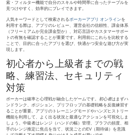
索・フィルター機能で自分のスキルや時間帯に合ったテーブルを
見つけやすく、効率的にプレイできます。
人気キーワードとして検索される
ポーカーアプリ オンライン
を
利用する際は、アプリのレビュー、運営会社の信頼性、課金体系
（フリーミアムか完全課金型か）、対応言語やカスタマーサポー
トの有無を確認することが重要です。利用前にこれらを比較する
ことで、目的に合ったアプリを選び、快適かつ安全な遊び方が実
現します。
初心者から上級者までの戦
略、練習法、セキュリティ
対策
ポーカーは確率と心理戦が融合したゲームです。
初心者
はまずハ
ンドランク、ポジション、プリフロップの基礎戦略を反復練習す
ることが重要。アプリのトレーニングモードやハンズヒストリー
機能を利用して、よく出る状況と最適なアクションを可視化しま
しょう。中級者はレンジ（ハンドの幅）管理、ブラフの頻度、相
手のレンジ推定に焦点を当て、状況ごとのEV（期待値）を意識