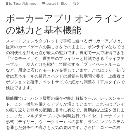
by
Timur Akhmetov
|
posted in:
Blog
|
0
ポーカーアプリ オンライン
の魅力と基本機能
スマートフォンやタブレットで手軽に遊べる
ポーカーアプリ
は、
従来のカードゲームの楽しさをそのままに、
オンライン
ならでは
の利便性を加えた点が最大の魅力です。自宅で一人で練習できる
「ソロモード」や、世界中のプレイヤーと対戦できる「ライブテ
ーブル」、友人だけを招待して開催する「プライベートルーム」
など、用途に応じたモードが充実しています。これにより、初心
者は基本ルールの習得とハンドの感覚を短期間で養え、上級者は
ポジションと確率、ベットサイズの細かな調整をリアルタイムで
検証できます。
機能面では、ハンド履歴の保存や統計解析ツール、レッスンモー
ド、ヒント機能を備えるアプリが増えています。これらはプレイ
の振り返りと弱点の把握に非常に有効で、長期的な上達を促しま
す。また、マルチテーブルでの同時並行プレイや、トーナメント
形式（デイリー、ウィークリー）への参加、ランキングシステム
を通じた競争性の高さも人気の要因です。さらに、ロビーの検