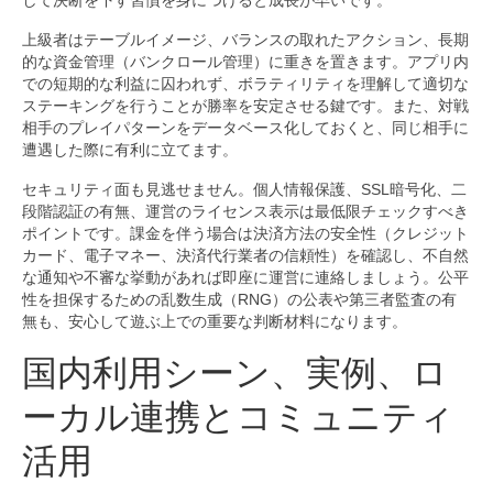
して決断を下す習慣を身につけると成長が早いです。
上級者はテーブルイメージ、バランスの取れたアクション、長期
的な資金管理（バンクロール管理）に重きを置きます。アプリ内
での短期的な利益に囚われず、ボラティリティを理解して適切な
ステーキングを行うことが勝率を安定させる鍵です。また、対戦
相手のプレイパターンをデータベース化しておくと、同じ相手に
遭遇した際に有利に立てます。
セキュリティ面も見逃せません。個人情報保護、SSL暗号化、二
段階認証の有無、運営のライセンス表示は最低限チェックすべき
ポイントです。課金を伴う場合は決済方法の安全性（クレジット
カード、電子マネー、決済代行業者の信頼性）を確認し、不自然
な通知や不審な挙動があれば即座に運営に連絡しましょう。公平
性を担保するための乱数生成（RNG）の公表や第三者監査の有
無も、安心して遊ぶ上での重要な判断材料になります。
国内利用シーン、実例、ロ
ーカル連携とコミュニティ
活用