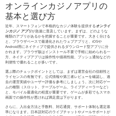
オンラインカジノアプリの
基本と選び方
近年、スマートフォンで本格的なカジノ体験を提供する
オンライ
ンカジノ アプリ
が急速に普及しています。まずは、どのような
種類のアプリがあるかを把握することが重要です。大きく分ける
と、ブラウザベースで最適化されたウェブアプリと、iOSや
Android用にネイティブで提供されるダウンロード型アプリに分
かれます。ブラウザ版はインストール不要で手軽に始められる一
方、ネイティブアプリは操作性や描画性能、プッシュ通知などの
利便性で優れることが多いです。
選ぶ際のチェックポイントとしては、まずは運営会社の信頼性と
ライセンスの有無です。公式情報や第三者レビューを確認し、過
去の運営実績やユーザー評価を参考にしましょう。次に対応ゲー
ムの種類（スロット、テーブルゲーム、ライブディーラーなど）
と、モバイル最適化の程度が重要です。ゲームが多彩でもスマホ
画面での操作性が悪ければ満足度は下がります。
さらに、入出金方法と手数料、対応通貨、サポート体制も選定基
準になります。日本語対応のライブチャットやメールサポートが