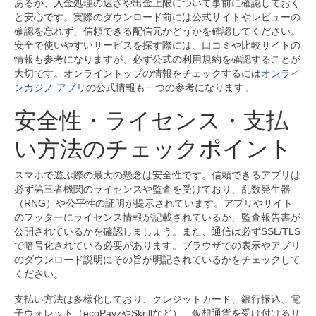
あるか、入金処理の速さや出金上限について事前に確認しておく
と安心です。実際のダウンロード前には公式サイトやレビューの
確認を忘れず、信頼できる配信元かどうかを確認してください。
安全で使いやすいサービスを探す際には、口コミや比較サイトの
情報も参考になりますが、必ず公式の利用規約を確認することが
大切です。オンライントップの情報をチェックするには
オンライ
ンカジノ アプリ
の公式情報も一つの参考になります。
安全性・ライセンス・支払
い方法のチェックポイント
スマホで遊ぶ際の最大の懸念は安全性です。信頼できるアプリは
必ず第三者機関のライセンスや監査を受けており、乱数発生器
（RNG）や公平性の証明が提示されています。アプリやサイト
のフッターにライセンス情報が記載されているか、監査報告書が
公開されているかを確認しましょう。また、通信は必ずSSL/TLS
で暗号化されている必要があります。ブラウザでの表示やアプリ
のダウンロード説明にその旨が明記されているかをチェックして
ください。
支払い方法は多様化しており、クレジットカード、銀行振込、電
子ウォレット（ecoPayzやSkrillなど）、仮想通貨を受け付けるサ