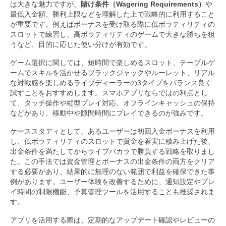
は大きな魅力ですが、
賭け条件（Wagering Requirements）
や
最低入金額、勝利上限などを理解した上で戦略的に利用すること
が重要です。例えばボーナスを受け取る際に低ボラティリティの
スロットで練習し、高ボラティリティのゲームで大きな勝ちを狙
うなど、目的に応じた使い分けが有効です。
ゲーム選択に関しては、短時間で楽しめるスロット、テーブルゲ
ームでスキルを活かせるブラックジャックやルーレット、リアル
な対戦感を楽しめるライブディーラーの3タイプをバランス良く
試すことをおすすめします。スマホアプリならではの利点とし
て、タッチ操作や縦型プレイ対応、オフラインキャッシュの保持
などがあり、移動中や隙間時間にプレイできるのが強みです。
ケーススタディとして、あるユーザーは初回入金ボーナスを利用
し、低ボラティリティのスロットで賞金を着実に積み上げた後、
出金条件を満たしてからライブバカラで勝負する戦略を取りまし
た。この手法では資金管理とボーナスの出金条件の両方をクリア
する必要があり、結果的に無理のない範囲で利益を確保できた事
例があります。ユーザー体験を改善するために、通知設定やプレ
イ時間の制限機能、予算管理ツールを活用することも推奨されま
す。
アプリを活用する際は、定期的なアップデート確認やレビューの