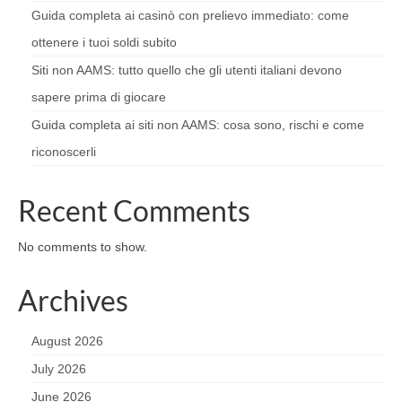
Guida completa ai casinò con prelievo immediato: come
ottenere i tuoi soldi subito
Siti non AAMS: tutto quello che gli utenti italiani devono
sapere prima di giocare
Guida completa ai siti non AAMS: cosa sono, rischi e come
riconoscerli
Recent Comments
No comments to show.
Archives
August 2026
July 2026
June 2026