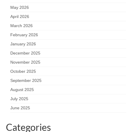
May 2026
April 2026
March 2026
February 2026
January 2026
December 2025
November 2025
October 2025
September 2025
August 2025
July 2025
June 2025
Categories